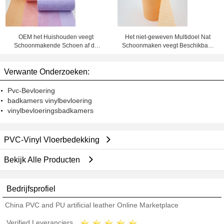
OEM het Huishouden veegt
Het niet-geweven Multidoel Nat
Schoonmakende Schoen af de
Schoonmaken veegt Beschikbare
Geschikte Schone Zaal afveegt
Hand af afveegt
Verwante Onderzoeken:
Pvc-Bevloering
badkamers vinylbevloering
vinylbevloeringsbadkamers
PVC-Vinyl Vloerbedekking
Bekijk Alle Producten
Bedrijfsprofiel
China PVC and PU artificial leather Online Marketplace
Verified Leveranciers