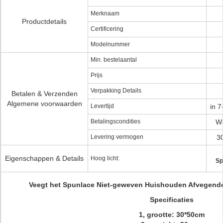
Merknaam
Productdetails
Certificering
Modelnummer
Min. bestelaantal
Prijs
Verpakking Details
Betalen & Verzenden
Algemene voorwaarden
Levertijd
in 
Betalingscondities
We
Levering vermogen
3
Eigenschappen & Details
Hoog licht:
Sp
Veegt het Spunlace Niet-geweven Huishouden Afvegende 
Specificaties
1, grootte: 30*50cm