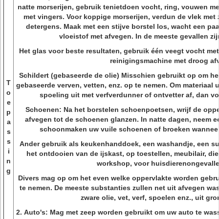
natte morserijen, gebruik tenietdoen vocht, ring, vouwen m
met vingers. Voor koppige morserijen, verdun de vlek met 
detergens. Maak met een stijve borstel los, wacht een pa
vloeistof met afvegen. In de meeste gevallen zij
Het glas voor beste resultaten, gebruik één veegt vocht met
reinigingsmachine met droog af
Schildert (gebaseerde de olie) Misschien gebruikt op om he
T
gebaseerde verven, vetten, enz. op te nemen. Om materiaal u
o
spoeling uit met verfverdunner of ontvetter af, dan v
e
Schoenen: Na het borstelen schoenpoetsen, wrijf de oppe
p
afvegen tot de schoenen glanzen. In natte dagen, neem e
a
schoonmaken uw vuile schoenen of broeken wanneer 
s
s
Ander gebruik als keukenhanddoek, een washandje, een sub
i
het ontdooien van de ijskast, op toestellen, meubilair, di
n
workshop, voor huisdierenongevallen
g
Divers mag op om het even welke oppervlakte worden gebru
te nemen. De meeste substanties zullen net uit afvegen wa
zware olie, vet, verf, spoelen enz., uit gr
2.
Auto's: Mag met zeep worden gebruikt om uw auto te was