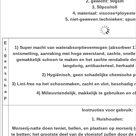
2, gewicht: 50gsm
3, 50pcs/roll
4, materiaal: viscose+ployeste
5, niet-geweven technieken: spun
E
1)
Super macht van waterabsorptievermogen (absorbeer 17 
i
ontsmetting, aanraking met hoge weerstand, zachte, snelle
g
gemakkelijk schoon te maken en het zachte rendabele d
e
langdurig, antibacterieel, herhaald
n
s
2)
Hygiënisch, geen schadelijke chemische p
c
3)
Lint-free na het schoonmaken, zacht en vlot, beschadig n
h
a
4)
Milieuvriendelijk, makkelijk te gebruiken en 
p
Instructies voor gebruik:
1.
Huishouden:
Morserij-natte doen teniet, bellen, en plaatsen op morserij 
te betten; het grootste deel van de vloeistof zullen door 