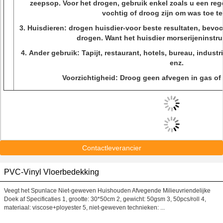
zeepsop. Voor het drogen, gebruik enkel zoals u een re
vochtig of droog zijn om was toe t
3.
Huisdieren: drogen huisdier-voor beste resultaten, bevoch
drogen. Want het huisdier morserijeninstruc
4.
Ander gebruik: Tapijt, restaurant, hotels, bureau, industr
enz.
Voorzichtigheid: Droog geen afvegen in gas of 
Contactleverancier
PVC-Vinyl Vloerbedekking
Veegt het Spunlace Niet-geweven Huishouden Afvegende Milieuvriendelijke
Doek af Specificaties 1, grootte: 30*50cm 2, gewicht: 50gsm 3, 50pcs/roll 4,
materiaal: viscose+ployester 5, niet-geweven technieken: ...