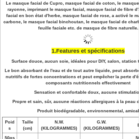
Le masque facial de Cupro, masque facial de coton, le masque
rayonne, imprimant le masque facial, masque facial de fibre d
facial en bon état d'herbe, masque facial de rose, a activé le 
carbone, le masque facial binchoutan, le masque facial de charb
feuille faciale etc. de masque de fibre naturelle.
1.Features et spécifications
Surface douce, aucun soie, idéales pour DIY, salon, station 
Le bon absorbant de l'eau et de tout autre liquide, peut absor
nutritifs de fortes concentrations et peut empêcher la perte d'
composants nutritionnels effectivement
Sensation et confortable doux, aucune stimulati
Propre et sain, sûr, aucune réactions allergiques à la peau
Produit biodégradable, environnemental, amical
Poid
Taille
N.W.
G.W.
s
(cm)
(KILOGRAMMES)
(KILOGRAMMES)
50gs
5