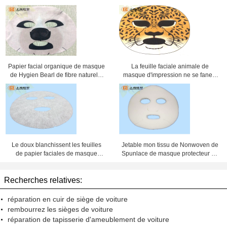
Papier facial organique de masque
La feuille faciale animale de
de Hygien Bearl de fibre naturelle
masque d'impression ne se fanent
pour la beauté de DIY
jamais/la beauté masque de
papier
Le doux blanchissent les feuilles
Jetable mon tissu de Nonwoven de
de papier faciales de masque
Spunlace de masque protecteur de
d'humidité/masque facial de tissu
papier de masque de journal
intime de beauté
Recherches relatives:
réparation en cuir de siège de voiture
rembourrez les sièges de voiture
réparation de tapisserie d'ameublement de voiture