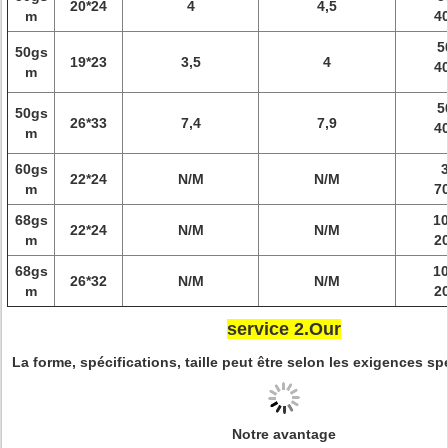
20*24
4
4,5
m
4
5
50gs
19*23
3,5
4
4
m
5
50gs
26*33
7,4
7,9
4
m
60gs
22*24
N/M
N/M
m
7
68gs
1
22*24
N/M
N/M
m
2
68gs
1
26*32
N/M
N/M
m
2
service 2.Our
La forme, spécifications, taille peut être selon les exigences sp
Notre avantage