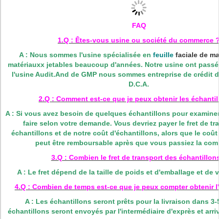
FAQ
1.Q : Êtes-vous usine ou société du commerce 
A : Nous sommes l'usine spécialisée en
feuille
faciale de 
matériauxx jetables beaucoup d'années. Notre usine ont passé 
l'usine Audit.And de GMP nous sommes entreprise de crédit d
D.C.A.
2.Q : Comment est-ce que je peux obtenir les échantil
A : Si vous avez besoin de quelques échantillons pour examin
faire selon votre demande. Vous devriez payer le fret de tr
échantillons et de notre coût d'échantillons, alors que le coût
peut être remboursable après que vous passiez la co
3.Q : Combien le fret de transport des échantillon
A : Le fret dépend de la taille de poids et d'emballage et de v
4.Q : Combien de temps est-ce que je peux compter obtenir l'
A : Les échantillons seront prêts pour la livraison dans 3
échantillons seront envoyés par l'intermédiaire d'exprès et arriv