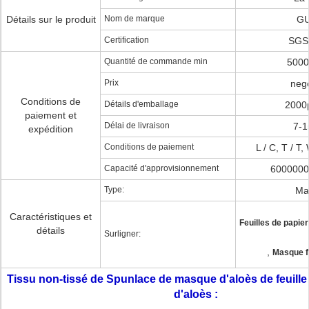
Détails sur le produit
Nom de marque
GU
Certification
SGS
Quantité de commande min
5000
Prix
nego
Conditions de
Détails d'emballage
2000
paiement et
Délai de livraison
7-1
expédition
Conditions de paiement
L / C, T / T
Capacité d'approvisionnement
6000000
Type:
Mai
Caractéristiques et
Feuilles de papie
détails
Surligner:
,
Masque fa
Tissu non-tissé de Spunlace de masque d'aloès de feuille d
d'aloès :