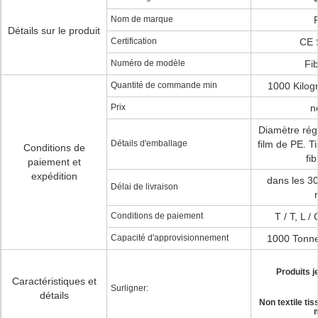
Nom de marque
P
Détails sur le produit
Certification
CE
Numéro de modèle
Fi
Quantité de commande min
1000 Kilog
Prix
n
Diamètre régu
Détails d'emballage
film de PE. 
Conditions de
fi
paiement et
expédition
dans les 30
Délai de livraison
Conditions de paiement
T / T, L 
Capacité d'approvisionnement
1000 Tonne
Produits j
Caractéristiques et
Surligner:
détails
Non textile tis