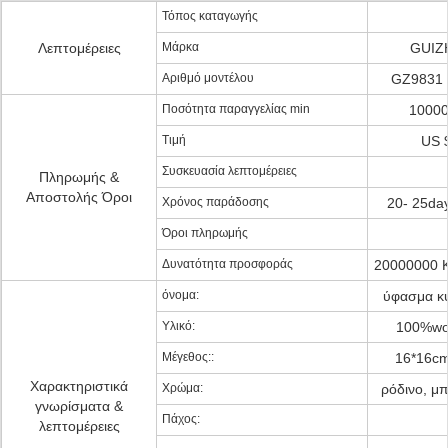
Τόπος καταγωγής
Λεπτομέρειες
Μάρκα
GUIZH
Αριθμό μοντέλου
GZ9831 
Ποσότητα παραγγελίας min
10000
Τιμή
US $
Συσκευασία λεπτομέρειες
Πληρωμής &
Αποστολής Όροι
Χρόνος παράδοσης
20- 25day
Όροι πληρωμής
Δυνατότητα προσφοράς
20000000 Κ
όνομα:
ύφασμα κ
Υλικό:
100%woo
Μέγεθος::
16*16cm
Χαρακτηριστικά
Χρώμα:
ρόδινο, μπ
γνωρίσματα &
Πάχος:
λεπτομέρειες