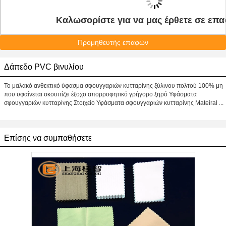
Καλωσορίστε για να μας έρθετε σε επα
Προμηθευτής επαφών
Δάπεδο PVC βινυλίου
Το μαλακό ανθεκτικό ύφασμα σφουγγαριών κυτταρίνης ξύλινου πολτού 100% μη
που υφαίνεται σκουπίζει έξοχο απορροφητικό γρήγορο ξηρό Υφάσματα
σφουγγαριών κυτταρίνης Στοιχείο Υφάσματα σφουγγαριών κυτταρίνης Mateiral ...
Επίσης να συμπαθήσετε