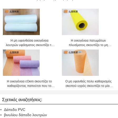
Η μη υφανθείσα οικογένεια
Η οικογένεια πατωμάτων
λουτρών υφάσματος σκουπίζει το
πλυσίματος σκουπίζει το μη
καθαρίζοντας ύφασμα φακών
υφανθε'ν καθαρίζοντας ύφασμα με
το κιβώτιο παραθύρων
Η οικογένεια cOem σκουπίζει το
Ο μη υφανθείς πολυ καθαρισμός
καθαρίζοντας παπούτσι που το
σκοπού υγρός σκουπίζει το μίας
κατάλληλο καθαρό δωμάτιο
χρήσης χέρι σκουπίζει
σκουπίζει
Σχετικές αναζητήσεις:
Δάπεδο PVC
βινυλίου δάπεδο λουτρών