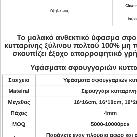
Cleanr
Υψηλό φως:
Ιατρι
Το μαλακό ανθεκτικό ύφασμα σφ
κυτταρίνης ξύλινου πολτού 100% μη 
σκουπίζει έξοχο απορροφητικό γρ
Υφάσματα σφουγγαριών κυττα
Στοιχείο
Υφάσματα σφουγγαριών κυτ
Mateiral
Σφουγγάρι κυτταρίνη
Μέγεθος
16*16cm, 16*18cm, 18*
Πάχος
4mm
MOQ
5000-10000pcs
Παράγετε έναν πλούσιο αφρό και 