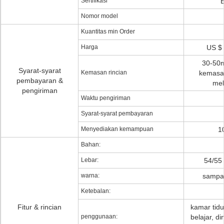
Sertifikasi
Nomor model
Kuantitas min Order
Harga
US $ 
30-50m
Syarat-syarat
Kemasan rincian
kemasan
pembayaran &
mel
pengiriman
Waktu pengiriman
Syarat-syarat pembayaran
Menyediakan kemampuan
1
Bahan:
Lebar:
54/55 
warna:
sampa
Ketebalan:
Fitur & rincian
kamar tidu
penggunaan:
belajar, di