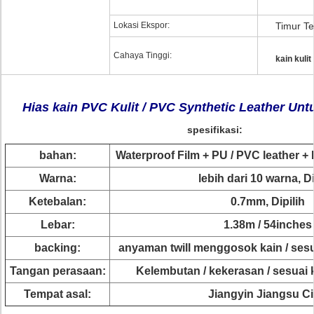
Lokasi Ekspor:
Timur Te
Cahaya Tinggi:
kain kulit
Hias kain PVC Kulit / PVC Synthetic Leather Un
spesifikasi:
bahan:
Waterproof Film + PU / PVC leather 
Warna:
lebih dari 10 warna, Di
Ketebalan:
0.7mm, Dipilih
Lebar:
1.38m / 54inches
backing:
anyaman twill menggosok kain / ses
Tangan perasaan:
Kelembutan / kekerasan / sesuai
Tempat asal:
Jiangyin Jiangsu C