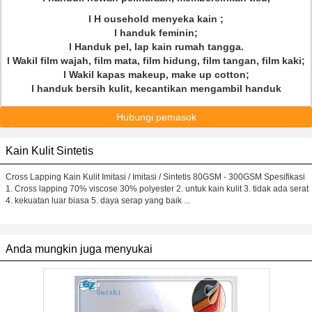
l
H
ousehold menyeka kain
;
l handuk feminin;
l Handuk pel, lap kain rumah tangga.
l Wakil film wajah, film mata, film hidung, film tangan, film kaki;
l Wakil kapas makeup, make up cotton;
l handuk bersih kulit, kecantikan mengambil handuk
Hubungi pemasok
Kain Kulit Sintetis
Cross Lapping Kain Kulit Imitasi / Imitasi / Sintetis 80GSM - 300GSM Spesifikasi
1. Cross lapping 70% viscose 30% polyester 2. untuk kain kulit 3. tidak ada serat
4. kekuatan luar biasa 5. daya serap yang baik ...
Anda mungkin juga menyukai