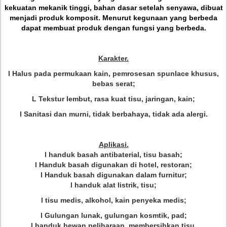
kekuatan mekanik tinggi, bahan dasar setelah senyawa, dibuat
menjadi produk komposit.
Menurut kegunaan yang berbeda
dapat membuat produk dengan fungsi yang berbeda.
Karakter.
l Halus pada permukaan kain, pemrosesan spunlace khusus,
bebas serat;
L Tekstur lembut, rasa kuat tisu, jaringan, kain;
l Sanitasi dan murni, tidak berbahaya, tidak ada alergi.
Aplikasi.
l handuk basah antibaterial, tisu basah;
l Handuk basah digunakan di hotel, restoran;
l Handuk basah digunakan dalam furnitur;
l handuk alat listrik, tisu;
l tisu medis, alkohol, kain penyeka medis;
l Gulungan lunak, gulungan kosmtik, pad;
l handuk hewan peliharaan, membersihkan tisu,