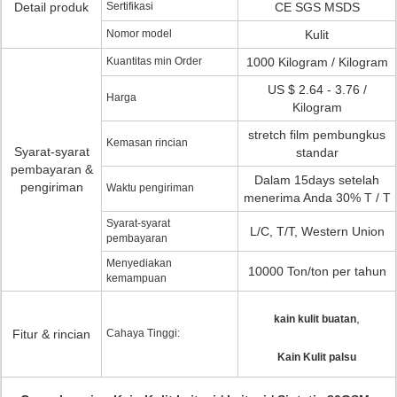
Detail produk
Sertifikasi
CE SGS MSDS
Nomor model
Kulit
Kuantitas min Order
1000 Kilogram / Kilogram
US $ 2.64 - 3.76 /
Harga
Kilogram
stretch film pembungkus
Kemasan rincian
Syarat-syarat
standar
pembayaran &
Dalam 15days setelah
pengiriman
Waktu pengiriman
menerima Anda 30% T / T
Syarat-syarat
L/C, T/T, Western Union
pembayaran
Menyediakan
10000 Ton/ton per tahun
kemampuan
,
kain kulit buatan
Fitur & rincian
Cahaya Tinggi:
Kain Kulit palsu