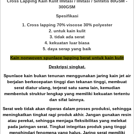
Cross Lapping Kain Kulit Imitasi / Imitasi / Sintetis 80GSM -
300GSM
Spesifikasi
1. Cross lapping 70% viscose 30% polyester
2. untuk kain kulit
3. tidak ada serat
4. kekuatan luar biasa
5. daya serap yang baik
Kain nonwoven spunlace lapping berat untuk kain kulit
Deskripsi singkat.
Spunlace kain bukan tenunan menggunakan jaring kain jet air
berjalan berkecepatan tinggi dan tekanan tinggi, membuat
serat diatur ulang, terjerat satu sama lain, kemudian
membentuk struktur lengkap yang memiliki kekuatan tertentu
dan sifat lainnya.
Serat web tidak akan diperas dalam proses produksi, sehingga
meningkatkan tingkat ragi produk akhir.
Jangan gunakan resin
atau perekat, sehingga menjaga fleksibilitas yang melekat
pada jaringan serat.
Tingkat integritas produk yang tinggi
menghindari fenomena yang halus.
Jaring serat memiliki