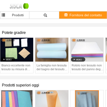
Prodotti
Fornitore del contatto
Potete gradire
Bianco eccellente non
La famiglia non tessuta
Rotolo non tessuto non
tessuto su misura di
del bagno del tessuto
tessuto del panno degli
morbidezza 15*15cm
pulisce il panno di
occhiali della stanza del
dei panni di pulizia degli
pulizia della lente
bagno di Microfiber
occhiali di Microfiber
Prodotti superiori oggi