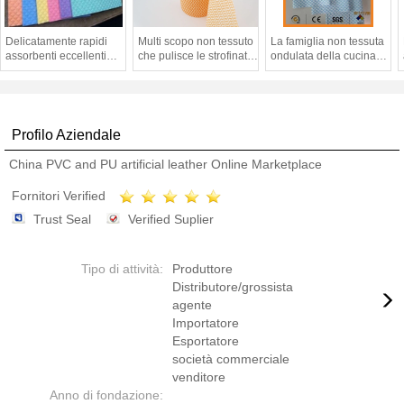
Delicatamente rapidi
Multi scopo non tessuto
La famiglia non tessuta
assorbenti eccellenti
che pulisce le strofinate
ondulata della cucina
non tessuti delle
eliminabili della mano
del rotolo pulisce la
strofinate del panno di
delle strofinate bagnate
mobilia che pulisce il
spugna della cellulosa
panno
della pasta di cellulosa
del bene durevole
Profilo Aziendale
100% si asciugano
China PVC and PU artificial leather Online Marketplace
Fornitori Verified
Trust Seal
Verified Suplier
Tipo di attività:
Produttore
Distributore/grossista
agente
Importatore
Esportatore
società commerciale
venditore
Anno di fondazione: