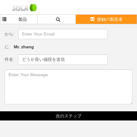
製品
接触の製造者
から:
に:
Mr. zhang
件名:
次のステップ