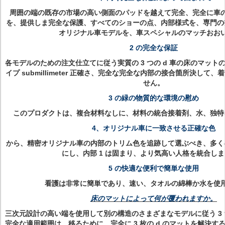
周囲の端の既存の市場の高い側面のパッドを越えて完全、完全に車
を、提供しま完全な保護、すべてのショーの点、内部様式を、専門の
オリジナル車モデルを、車スペシャルのマッチおお
2 の完全な保証
各モデルのための注文仕立てに従う実質の 3 つの d 車の床のマット
イプ submillimeter 正確さ、完全な完全な内部の接合箇所決して
せん。
3 の緑の物質的な環境の慰め
このプロダクトは、複合材料なしに、材料の統合接着剤、水、独特
4、オリジナル車に一致させる正確な色
から、精密オリジナル車の内部のトリム色を追跡して選ぶべき、多く
にし、内部 1 は固まり、より気高い人格を統合し
5 の快適な便利で簡単な使用
看護は非常に簡単であり、速い、タオルの綿棒か水を使
床のマットによって何が覆われますか。
三次元設計の高い端を使用して別の構造のさまざまなモデルに従う 3 つ
完全な適用範囲は、移るために、完全に 3 枚の d のマットを解決す