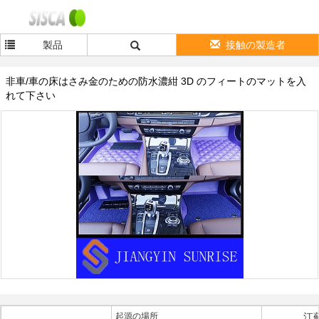
製品
接触の製造者
非車/車の床はさみ金のための防水濃紺 3D のフィートのマットを入
れて下さい
起源の場所
江