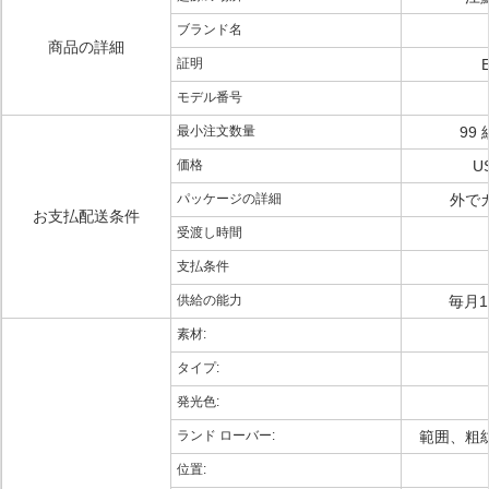
ブランド名
商品の詳細
証明
モデル番号
最小注文数量
99
価格
US
パッケージの詳細
外で
お支払配送条件
受渡し時間
支払条件
供給の能力
毎月1
素材:
タイプ:
発光色:
ランド ローバー:
範囲、粗紡機
位置: