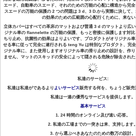
エード、自動車のスエード、それのための万能の心配に構造から完全
スエードの万能の保護の 2 つの問題は 3 d、3 D.から実際に決し
の効果のための広範囲の心配行くために、来ない
立体カバーはすべての革床のマットおよび普通 3 d のマットより広
ジナル車の flannelette の万能の保護、もっと密接に保護します
ちり止め、抗菌性の効果はよりよいです、プロダクトがオリジナル車
せる車に従って完全に遂行される teng Yu は特別なプロダクト、
ジナル車に、また使用しますオリジナル車の滑り止めの設計を、作り
ません、マットのスキッドの安全によって隠される危険が除去された
私達のサービス:
私達は私達がであるより
よいサービス
販売する何を、ちょうど販売
私達は一連の優秀なサービスを提供します。
基本サービス
1. 24 時間のオンライン及び速い応答。
2.
私達の工場までの一突きは来、支持します
3.
から選ぶべきあなたのための数万の設計。