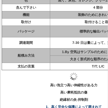
色
黒く、灰色、オレンジ、クリームが
含んで下さい
4 部分
機能
装飾のためにきれ
取付け
取付けること
パッケージ
標準的な輸出パッ
調達期間
7-30 日は量によって
1.By 空気はサンプルのため
船積み方法
大きく形式的な順序のための
支払の言葉
T/T; L/C
高い泡立つ高い伸縮性がある力
高い摩耗抵抗の傷
絶縁材の炎-抑制剤
1、高く完全な保護によって囲まれて