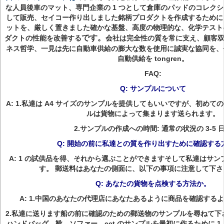
な人員後車のマット、専門企業の 1 つとして倉庫のパッドのコレク
して販売、セイコー作り出しました銘柄プロダクトを作成するために
ットを、厳しく置きました確かな基盤、高度の物理的な、化学テスト
です。
ダクトの性能を改善する
会社は完全性の質を常に支え、顧客
ネス哲学、一見は先に自動車供給の膨大な数を使用に誠実な協同を、
自動供給を tongren。
FAQ:
Q: サンプルについて
A: 1.私達は A4 サイズのサンプルを提供してもいいですが、初め
ルは貨物によって集まります送られます。
2.サンプルの作成への時間: 通常の状況の 3-5 
Q: 開始の前に私達との質を作り出すために確認する
A: 1 の試供品を得、それから選ぶことができますそして私達はサ
す。 郵送料はあなたの側面に、以下の事項に注意して下さ
Q: あなたの貨物を点検する方法か。
A: 1.中国のあなたの代理店にあなたあるように商品を確認する
2.私達に送ります船の前に確認のための郵送物のサンプルを尋ねて下
ハンドバッグ、靴、ソファー、ect のサンプルを最初に作るために 1