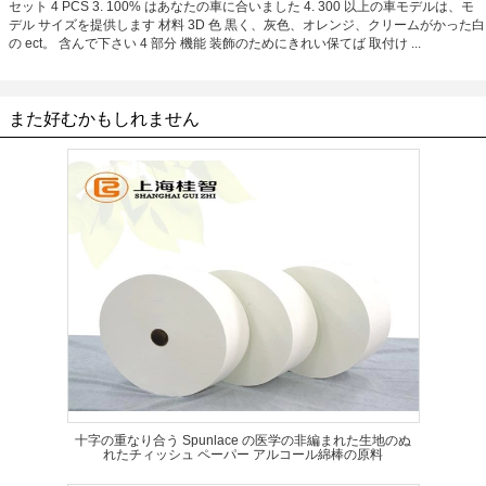
セット 4 PCS 3. 100% はあなたの車に合いました 4. 300 以上の車モデルは、モ
デル サイズを提供します 材料 3D 色 黒く、灰色、オレンジ、クリームがかった白
の ect。 含んで下さい 4 部分 機能 装飾のためにきれい保てば 取付け ...
また好むかもしれません
十字の重なり合う Spunlace の医学の非編まれた生地のぬ
れたチィッシュ ペーパー アルコール綿棒の原料