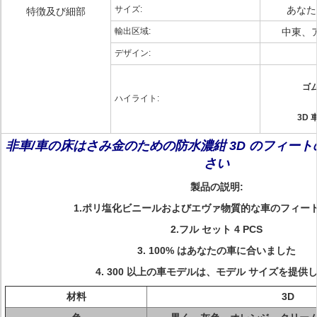
サイズ:
あなた
特徴及び細部
輸出区域:
中東、
デザイン:
ゴ
ハイライト:
3D
非車/車の床はさみ金のための防水濃紺 3D のフィー
さい
製品の説明:
1.ポリ塩化ビニールおよびエヴァ物質的な車のフィー
2.フル セット 4 PCS
3. 100% はあなたの車に合いました
4. 300 以上の車モデルは、モデル サイズを提供
材料
3D