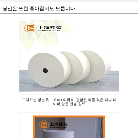
당신은 또한 좋아할지도 모릅니다
교차하는 쌓는 Spunlace 의학 비 길쌈된 직물 젖은 티슈 페
이퍼 알콜 면봉 원료