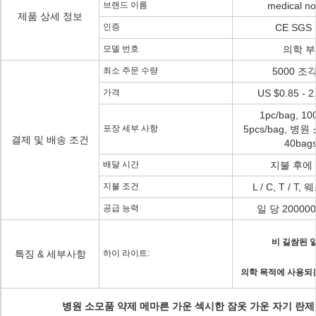
브랜드 이름
medical n
제품 상세 정보
인증
CE SGS
모델 번호
의학 
최소 주문 수량
5000 조각
가격
US $0.85 - 2.
1pc/bag, 10
포장 세부 사항
5pcs/bag, 병
결제 및 배송 조건
40bags
배달 시간
지불 후에 5
지불 조건
L / C, T / 
공급 능력
일 당 20000
비 길쌈된 
특징 & 세부사항
하이 라이트:
의학 목적에 사용되는
병원 소모품 약제 메마른 가운 섹시한 잠옷 가운 자기 란