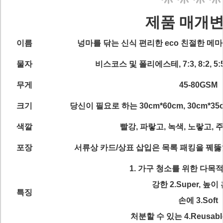
제품 매개
이름
넝마를 닦는 신식 편리한 eco 친절한 메마른
물자
비스코스 및 폴리에스테, 7:3, 8:2, 5:5
무게
45-80GSM
크기
당신이 필요로 하는 30cm*60cm, 30cm*35c
색깔
빨강, 파랗고, 녹색, 노랗고, 주황
포장
서류상 카드/상표 삽입은 목록 패킹을 꿰뚫었
1. 가구 청소를 위한 다목
강한 2.Super, 높
특징
손에 3.Soft
처분할 수 있는 4.Reusabl