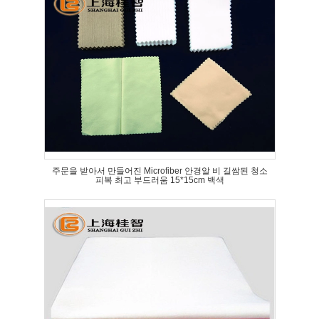
주문을 받아서 만들어진 Microfiber 안경알 비 길쌈된 청소
피복 최고 부드러움 15*15cm 백색