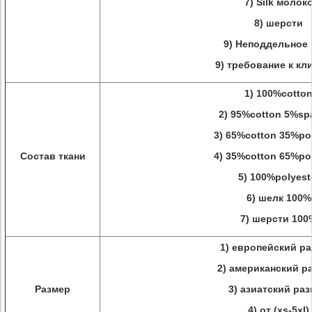
7) Silk молок
8)
шерсти
9)
Неподдельное 
9) требование к кл
1) 100%cotto
2) 95%cotton 5%sp
3) 65%cotton 35%po
Состав ткани
4) 35%cotton 65%po
5) 100%polyest
6)
шелк 100%
7)
шерсти 100
1) европейский ра
2) американский р
Размер
3) азиатский ра
4) от (xs-5xl)