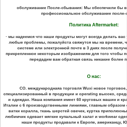
обслуживание После-сбывания:
Мы обеспечили бы ва
профессиональное обслуживание после-
Политика Aftermarket:
· мы надеемся что наши продукты могут всегда делать ва
любые проблемы, пожалуйста свяжутся мы на времени, ч
системе или электронной почте в 3 днях после получ
прикрепленное некоторым изображениям для того чтобы п
передадим вам обратная связь никакие более п
О нас:
CO. международнаяа торговля Wuxi новое торговое, 
специализированный в продукции и operating высоко, сред
и одеждах. Наша компания имеет 60 круговых машин и кр
Италии с 6 производственными линиями, главным образом с
ватки коралла, ткань шерстей овечек, куртка приполюсны
любимчик одевает мягкие купальный халат и workwear оде
наши продукты продавали к Европе, американцу, Ю