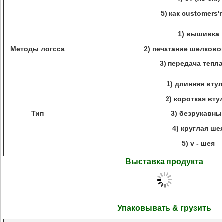
5) как customers'
1) вышивка
Методы логоса
2) печатание шелков
3) передача тепла
1) длинняя вту
2) короткая вту
Тип
3) безрукавны
4) круглая ше
5) v - шея
Выставка продукта
Упаковывать & грузить