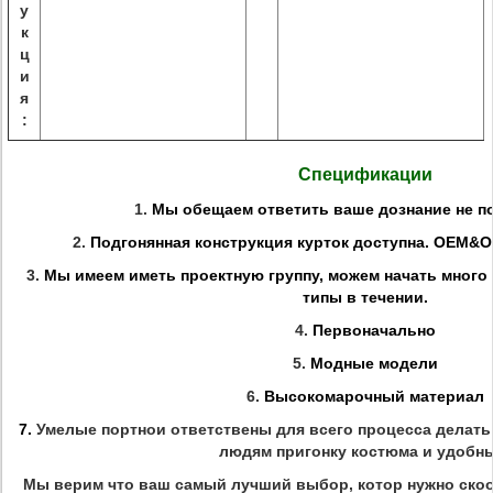
у
к
ц
и
я
:
Спецификации
1.
Мы обещаем ответить ваше дознание не по
2.
Подгонянная конструкция курток доступна. OEM&
3.
Мы имеем иметь проектную группу, можем начать много 
типы в течении.
4.
Первоначально
5.
Модные модели
6.
Высокомарочный материал
7.
Умелые портнои ответствены для всего процесса делать
людям пригонку костюма и удобн
Мы верим что ваш самый лучший выбор, котор нужно скоо