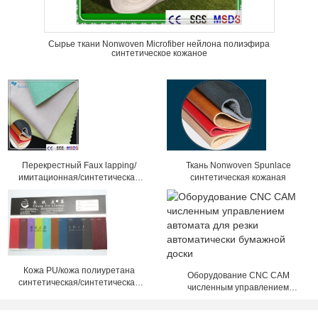
Сырье ткани Nonwoven Microfiber нейлона полиэфира
синтетическое кожаное
Перекрестный Faux lapping/
Ткань Nonwoven Spunlace
имитационная/синтетическая
синтетическая кожаная
кожаная ткань 80GSM - 300GSM
Кожа PU/кожа полиуретана
Оборудование CNC CAM
синтетическая/синтетическая
численным управлением
кожаная ткань
автомата для резки
автоматически бумажной доски