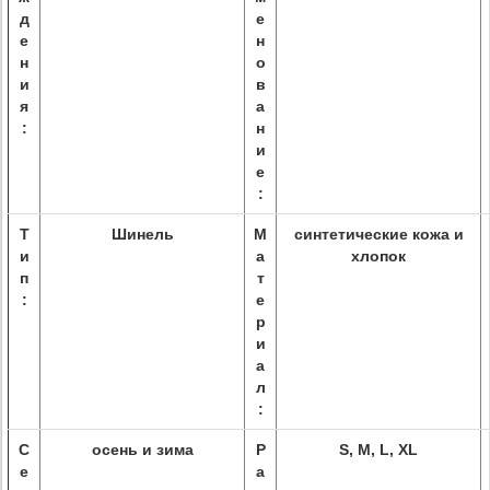
д
е
е
н
н
о
и
в
я
а
:
н
и
е
:
Т
Шинель
М
синтетические кожа и
и
а
хлопок
п
т
:
е
р
и
а
л
:
С
осень и зима
Р
S, M, L, XL
е
а