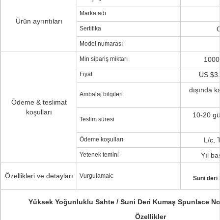
Marka adı
Ürün ayrıntıları
Sertifika
Model numarası
Min sipariş miktarı
1000
Fiyat
US $3.
dışında ka
Ambalaj bilgileri
Ödeme & teslimat
koşulları
10-20 gü
Teslim süresi
Ödeme koşulları
L/c, 
Yetenek temini
Yıl ba
Özellikleri ve detayları
Vurgulamak:
Suni der
Yüksek Yoğunluklu Sahte / Suni Deri Kumaş Spunlace 
Özellikler