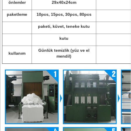
önlemler
29x40x24cm
paketleme
10pcs, 15pcs, 30pcs, 80pcs
paketi, küvet, teneke kutu
kutu
Günlük temizlik (yüz ve el
kullanım
mendil)