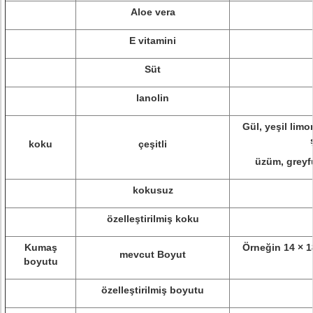
Aloe vera
E vitamini
Süt
lanolin
Gül, yeşil limo
koku
çeşitli
üzüm, greyfu
kokusuz
özelleştirilmiş koku
Kumaş
Örneğin 14 × 1
mevcut Boyut
boyutu
özelleştirilmiş boyutu