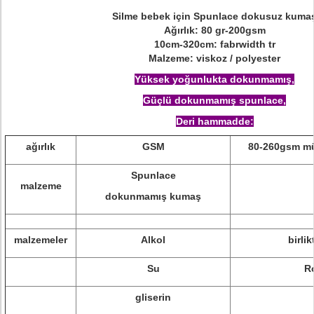
Silme bebek için Spunlace dokusuz kuma
Ağırlık: 80 gr-200gsm
10cm-320cm: fabrwidth tr
Malzeme: viskoz / polyester
Yüksek yoğunlukta dokunmamış,
Güçlü dokunmamış spunlace,
Deri hammadde:
ağırlık
GSM
80-260gsm müş
Spunlace
malzeme
dokunmamış kumaş
malzemeler
Alkol
birlik
Su
R
gliserin