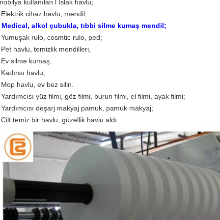
mobilya kullanılan l Islak havlu;
l Elektrik cihaz havlu, mendil;
l Medical, alkol çubukla, tıbbi silme kumaş mendil;
l Yumuşak rulo, cosmtic rulo, ped;
l Pet havlu, temizlik mendilleri,
l Ev silme kumaş;
l Kadınsı havlu;
l Mop havlu, ev bez silin.
l Yardımcısı yüz filmi, göz filmi, burun filmi, el filmi, ayak filmi;
l Yardımcısı deşarj makyaj pamuk, pamuk makyaj;
l Cilt temiz bir havlu, güzellik havlu aldı