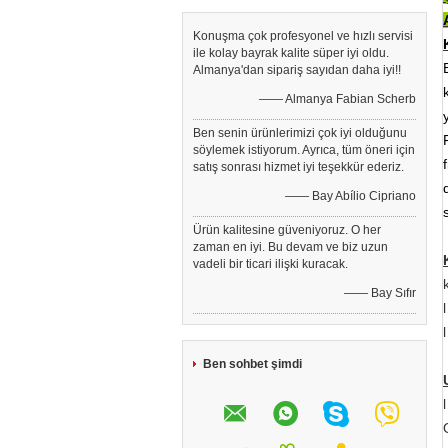
Konuşma çok profesyonel ve hızlı servisi
ile kolay bayrak kalite süper iyi oldu.
Almanya'dan sipariş sayıdan daha iyi!!
—— Almanya Fabian Scherb
Ben senin ürünlerimizi çok iyi olduğunu
söylemek istiyorum. Ayrıca, tüm öneri için
satış sonrası hizmet iyi teşekkür ederiz.
—— Bay Abílio Cipriano
Ürün kalitesine güveniyoruz. O her
zaman en iyi. Bu devam ve biz uzun
vadeli bir ticari ilişki kuracak.
—— Bay Sıfır
Ben sohbet şimdi