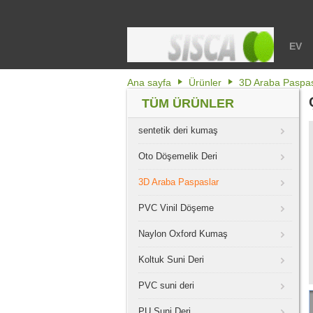
EV
Ana sayfa
Ürünler
3D Araba Paspas
TÜM ÜRÜNLER
sentetik deri kumaş
Oto Döşemelik Deri
3D Araba Paspaslar
PVC Vinil Döşeme
Naylon Oxford Kumaş
Koltuk Suni Deri
PVC suni deri
PU Suni Deri