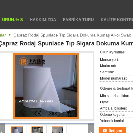
ÜRÜN:% S
HAKKIMIZDA
FABRIKA TURU
KALITE KONTR
lar
Çapraz Rodaj Spunlace Tıp Sigara Dokuma Kumaş Alkol Swa
Çapraz Rodaj Spunlace Tıp Sigara Dokuma K
Ürün ayrıntıları:
Menşe yeri:
Marka adı:
Sertifika:
Model numarası:
Ödeme & teslimat k
Min sipariş miktarı:
Fiyat:
Ambalaj bilgileri:
Ödeme koşulları:
Yetenek temini:
İletişim