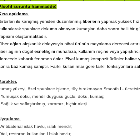
Alcohl sürüntü hammadde:
Kısa açıklama.
Birbirleri ile karışmış yeniden düzenlenmiş fiberlerin yapmak yüksek hı
kullanılarak spunlace dokuma olmayan kumaşlar, daha sonra belli bir güç
yapısını oluşturmaktadır.
Fiber ağları alışkanlık dolayısıyla nihai ürünün mayalama derecesi artırı
fiber ağının doğal esnekliğini muhafaza, kullanım reçine veya yapıştırıcı
derecede kabarık fenomen önler.
Elyaf kumaş kompozit ürünler haline 
sonra baz kumaş sahiptir.
Farklı kullanımlar göre farklı fonksiyonlara sa
Karakter.
kumaş yüzeyi, özel spunlace işleme, tüy bırakmayan Smooth l - ücretsiz
l Yumuşak doku, mendil duygusu güçlü, doku, kumaş;
l Sağlık ve saflaştırılmış, zararsız, hiçbir alerji.
Uygulama.
l Antibaterial ıslak havlu, ıslak mendil;
Otel, restoran kullanılan l Islak havlu;