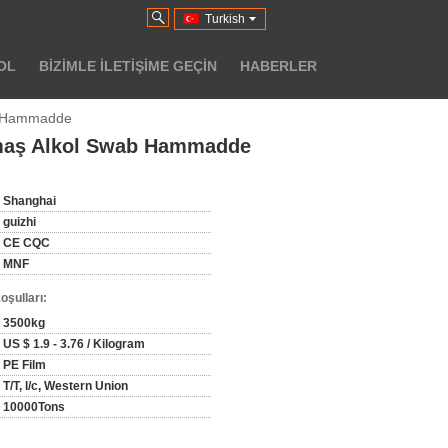
Turkish
OL
BIZIMLE ILETIŞIME GEÇIN
HABERLER
b Hammadde
umaş Alkol Swab Hammadde
Shanghai
guizhi
CE CQC
MNF
oşulları:
3500kg
US $ 1.9 - 3.76 / Kilogram
PE Film
T/T, l/c, Western Union
10000Tons