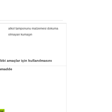
alkol tamponunu malzemesi dokuma
olmayan kumaşın
bi amaçlar için kullanılmasını
ammadde
ma;