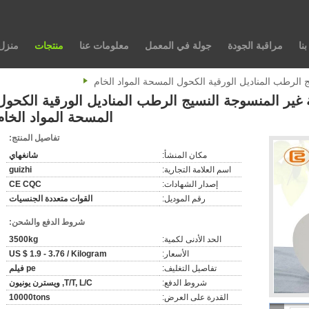
نا
مراقبة الجودة
جولة في المعمل
معلومات عنا
منتجات
منزل
 الرطب المناديل الورقية الكحول المسحة المواد الخام
غير المنسوجة النسيج الرطب المناديل الورقية الكحول
المسحة المواد الخام
تفاصيل المنتج:
مكان المنشأ:
شانغهاي
اسم العلامة التجارية:
guizhi
إصدار الشهادات:
CE CQC
رقم الموديل:
القوات متعددة الجنسيات
شروط الدفع والشحن:
الحد الأدنى لكمية:
3500kg
الأسعار:
US $ 1.9 - 3.76 / Kilogram
تفاصيل التغليف:
pe فيلم
شروط الدفع:
T/T, L/C, ويسترن يونيون
القدرة على العرض:
10000tons