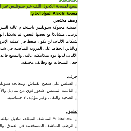
نسيج لمسحة الكحول اللف عبر سبونليس غير ا
مسحة Alcohl المواد الخام:
وصف مختصر.
أقمشة محبوكة سبونليس باستخدام عالية السرعة 
ترتيب، متشابكا مع بعضها البعض، ثم تشكيل الهي
شبكات الألياف لن يكون ضغط في عملية الإنتاج، 
وبالتالي الحفاظ على المرونة المتأصلة في شبكة
الألياف لديها قوة ميكانيكية عالية، والنسيج قاع
جعل المنتجات مع وظائف مختلفة.
حرف.
ل السلس على سطح القماش، ومعالجة سبونليس
ل الناعمة الملمس، شعور قوي من مناديل والأ
ل الصحية والنقاء، وغير مؤذية، لا حساسية.
تطبيق.
ل Antibaterial المناشف المبللة، مناديل مبللة.
ل الرطب المناشف المستخدمة في الفندق، وال