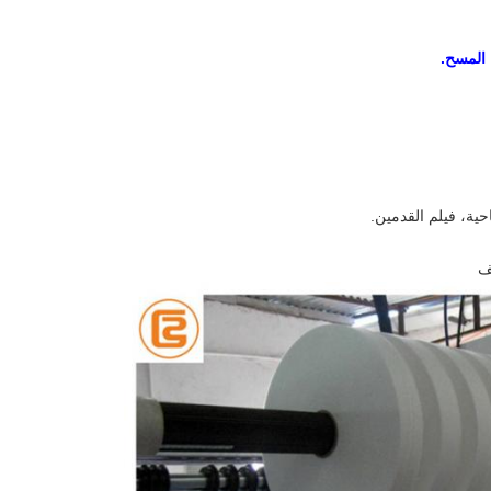
 المسح.
احية، فيلم القدمين.
ف