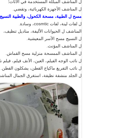
ل المناشف المبللة المستخدمة في الأثاث؛
ل المناشف الأجهزة الكهربائية، وتقضي.
مسح ل الطبية، مسحة الكحول، والطبية النسيج
ل لفات لينة، لفات cosmtic، وسادة.
المناشف ل الحيوانات الأليفة، مناديل تنظيف،
ل النسيج مسح الأسر المعيشية.
ل المناشف المؤنث.
ل المناشف الممسحة منزلية مسح القماش.
ل نائب الوجه الفيلم، العين، الأنف فيلم، فيلم ن
ل نائب التفريغ ماكياج القطن، يشكلون القطن.
ل الجلد منشفة نظيفة، استغرق الجمال المناش