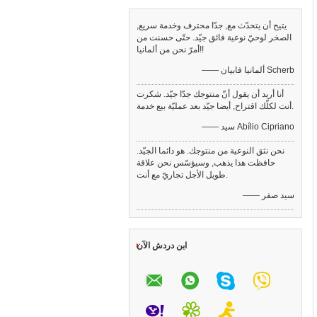
يتيح أن يتحدّث مع, جدّا محترف وخدمة سريع,
الصخر لوحيّ نوعية فائق جيّد. حتّى حسنت من
أمرّ نحن من ألمانيا!!
—— ألمانيا فابيان Scherb
أنا أريد أن يقول أنّ منتوجك جدّا جيّد. شكرت
أنت لكلّك اقتراح, أيضا جيّد بعد عمليّة بيع خدمة.
—— سيد Abílio Cipriano
نحن نثق النوعية من منتوجك. هو دائما الجيّد.
حافظت هذا يذهب, وسيؤسّس نحن علاقة
طويل الأجل تجاريّ مع أنت.
—— سيد صفر
ابن دردش الآن