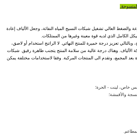
لمنسوجة.
والضغط العالي تشغيل شبكات النسيج المياه النفاثة، وجعل الألياف إعادة
كل الكامل الذي لديه قوة معينة وغيرها من الممتلكات.
وبالتالي تعزيز درجة خميرة للمنتج النهائي.
لا الراتنج استخدام أو لاصق،
 الألياف.
وهناك درجة عالية من سلامة المنتج يتجنب ظاهرة رقيق.
شبكات
دة بعد المجمع، وتقدم الى المنتجات المركبة.
وفقا لاستخدامات مختلفة يمكن
 خاص، لينت - الحرة؛
نسجة والأقمشة؛
مطاعم.