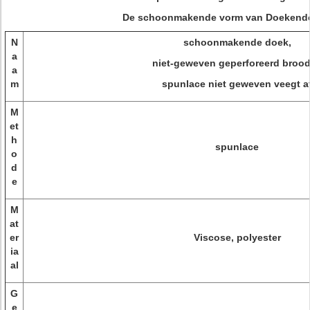
De schoonmakende vorm van Doekende
N
schoonmakende doek,
a
niet-geweven geperforeerd brood
a
m
spunlace niet geweven veegt a
M
et
h
spunlace
o
d
e
M
at
er
Viscose, polyester
ia
al
G
e