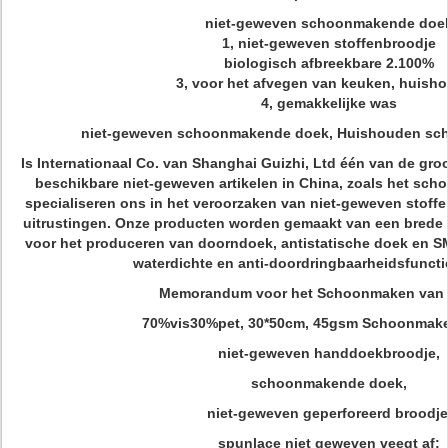
niet-geweven schoonmakende doe
1, niet-geweven stoffenbroodje
biologisch afbreekbare 2.100%
3, voor het afvegen van keuken, huish
4, gemakkelijke was
niet-geweven schoonmakende doek, Huishouden s
Is Internationaal Co. van Shanghai Guizhi, Ltd één van de gr
beschikbare niet-geweven artikelen in China, zoals het sc
specialiseren ons in het veroorzaken van niet-geweven stoff
uitrustingen. Onze producten worden gemaakt van een brede 
voor het produceren van doorndoek, antistatische doek en 
waterdichte en anti-doordringbaarheidsfuncti
Memorandum voor het Schoonmaken van
70%vis30%pet, 30*50cm, 45gsm Schoonmak
niet-geweven handdoekbroodje,
schoonmakende doek,
niet-geweven geperforeerd broodje
spunlace niet geweven veegt af: