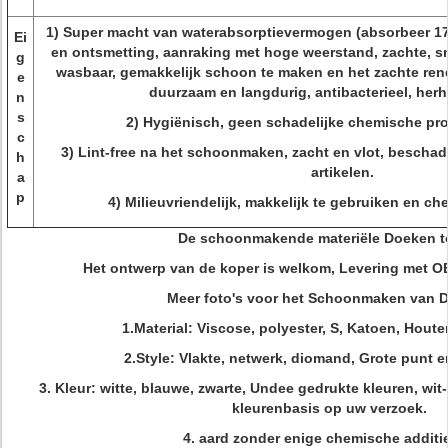
1) Super macht van waterabsorptievermogen (absorbeer 17 
Ei
en ontsmetting, aanraking met hoge weerstand, zachte, sn
g
wasbaar, gemakkelijk schoon te maken en het zachte ren
e
duurzaam en langdurig, antibacterieel, herh
n
s
2) Hygiënisch, geen schadelijke chemische pro
c
3) Lint-free na het schoonmaken, zacht en vlot, beschad
h
artikelen.
a
p
4) Milieuvriendelijk, makkelijk te gebruiken en c
De schoonmakende materiële Doeken 
Het ontwerp van de koper is welkom, Levering met
Meer foto's voor het Schoonmaken van 
1.Material: Viscose, polyester, S, Katoen, Hout
2.Style: Vlakte, netwerk, diomand, Grote punt e
3. Kleur: witte, blauwe, zwarte, Undee gedrukte kleuren, wit
kleurenbasis op uw verzoek.
4. aard zonder enige chemische additi