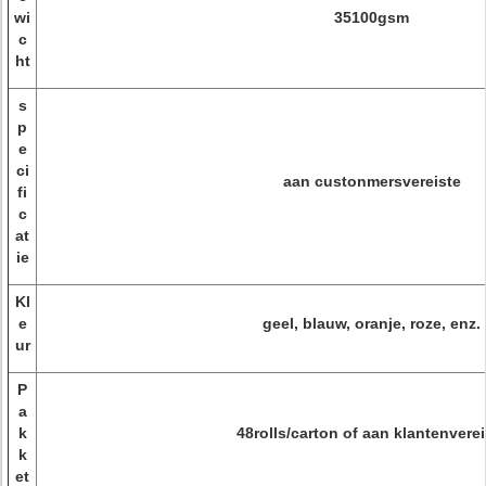
wi
35100gsm
c
ht
s
p
e
ci
aan custonmersvereiste
fi
c
at
ie
Kl
e
geel, blauw, oranje, roze, enz.
ur
P
a
k
48rolls/carton of aan klantenverei
k
et