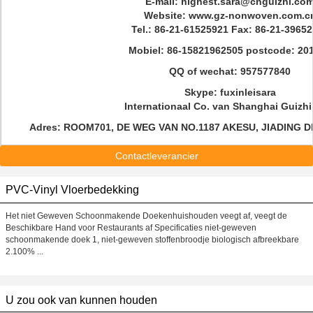
E-mail: highest.sara@cnguizhi.co
Website: www.gz-nonwoven.com.c
Tel.: 86-21-61525921 Fax: 86-21-3965
Mobiel: 86-15821962505 postcode: 20
QQ of wechat: 957577840
Skype: fuxinleisara
Internationaal Co. van Shanghai Guizhi,
Adres: ROOM701, DE WEG VAN NO.1187 AKESU, JIADING 
Contactleverancier
PVC-Vinyl Vloerbedekking
Het niet Geweven Schoonmakende Doekenhuishouden veegt af, veegt de
Beschikbare Hand voor Restaurants af Specificaties niet-geweven
schoonmakende doek 1, niet-geweven stoffenbroodje biologisch afbreekbare
2.100% ...
U zou ook van kunnen houden