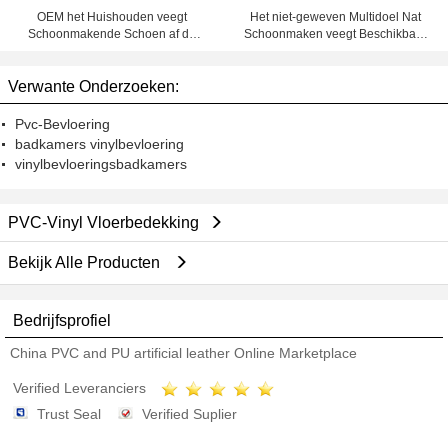
OEM het Huishouden veegt
Het niet-geweven Multidoel Nat
Schoonmakende Schoen af de
Schoonmaken veegt Beschikbare
Geschikte Schone Zaal afveegt
Hand af afveegt
Verwante Onderzoeken:
Pvc-Bevloering
badkamers vinylbevloering
vinylbevloeringsbadkamers
PVC-Vinyl Vloerbedekking
Bekijk Alle Producten
Bedrijfsprofiel
China PVC and PU artificial leather Online Marketplace
Verified Leveranciers
Trust Seal
Verified Suplier