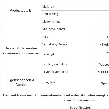
Merknaam
Productdetails
Certificering
Modelnummer
Min. bestelaantal
Prijs
U
Verpakking Details
48rol
Betalen & Verzenden
i
Algemene voorwaarden
Levertijd
Betalingscondities
Wester
Levering vermogen
500000
Eigenschappen &
Hoog licht:
Spunl
Details
Het niet Geweven Schoonmakende Doekenhuishouden veegt af,
voor Restaurants af
Specificaties