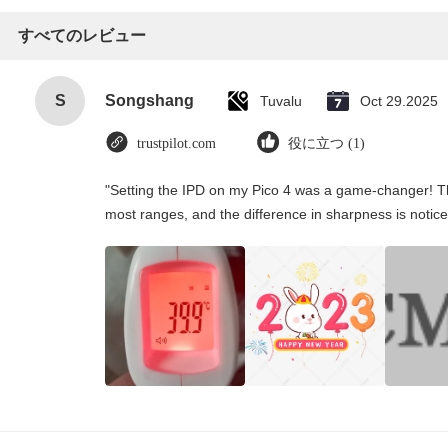
すべてのレビュー
S
Songshang
Tuvalu
Oct 29.2025
trustpilot.com
役に立つ (1)
"Setting the IPD on my Pico 4 was a game-changer! Th
most ranges, and the difference in sharpness is notice