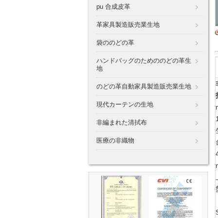
pu 合成皮革
革家具製造販売業生地
袋ののどの革
ハンドバッグのためののどの革生
地
のどの革自動家具製造販売業生地
現代カーテンの生地
非編まれた清拭布
医療の非織物