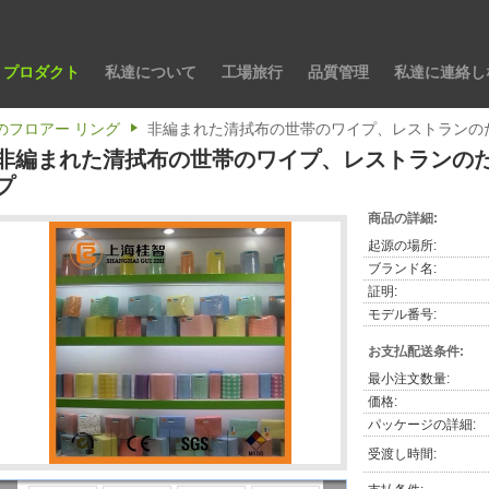
プロダクト
私達について
工場旅行
品質管理
私達に連絡し
のフロアー リング
非編まれた清拭布の世帯のワイプ、レストランの
非編まれた清拭布の世帯のワイプ、レストランの
プ
商品の詳細:
起源の場所:
ブランド名:
証明:
モデル番号:
お支払配送条件:
最小注文数量:
価格:
パッケージの詳細:
受渡し時間: