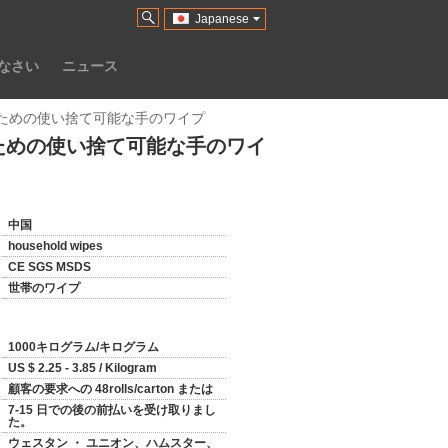
Japanese
なさい
ニュース
ための使い捨て可能な手のワイプ
ための使い捨て可能な手のワイ
中国
household wipes
CE SGS MSDS
世帯のワイプ
1000キログラム/キログラム
US $ 2.25 - 3.85 / Kilogram
顧客の要求への 48rolls/carton または
7-15 日での後の前払いを受け取りまし
た。
ウェスタン ・ ユニオン、ハムスター、