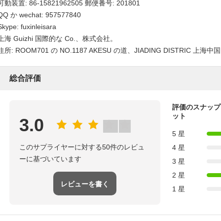
可動装置: 86-15821962505 郵便番号: 201801
QQ か wechat: 957577840
Skype: fuxinleisara
上海 Guizhi 国際的な Co.、株式会社。
住所: ROOM701 の NO.1187 AKESU の道、JIADING DISTRIC 上海中国
総合評価
評価のスナップ
ット
3.0
5 星
このサプライヤーに対する50件のレビュ
4 星
ーに基づいています
3 星
2 星
レビューを書く
1 星