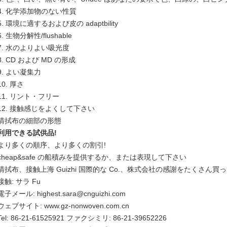
4. 化学添加物のない性質
5. 環境に適するおよび皮の adaptbility
6. 生物分解性/flushable
7. 水のよりよい吸光度
8. CD および MD の形成
9. よい凝集力
10. 厚さ
11. リント・フリー
12. 接触感じをよくして下さい
清拭布の細部の形態
利用できる試供品!
より多くの順序、より多くの割引!
cheap&safe の船積みを提供するか、または表現して下さい
清拭布、接触上海 Guizhi 国際的な Co.、株式会社の感謝をたくさん買
接触: サラ Fu
電子メール: highest.sara@cnguizhi.com
ウェブサイト: www.gz-nonwoven.com.cn
Tel: 86-21-61525921 ファクシミリ: 86-21-39652226