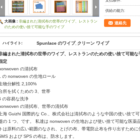
支払条件:
供給の能力:
大画像 :
非編まれた清拭布の世帯のワイプ、レストラン
連絡先
のための使い捨て可能な手のワイプ
Spunlace のワイプ
クリーン ワイプ
ハイライト:
,
非編まれた清拭布の世帯のワイプ、レストランのための使い捨て可能な
指定
nonwoven の清拭布
1 の nonwoven の生地ロール
生物分解性 2,100%
台所を拭くための 3、世帯
4 の容易な洗浄
nonwoven の清拭布、世帯の清拭布
上海 Guizhi 国際的な Co.、株式会社は清拭布のような中国の使い
盤の 1 つ、です。 私達は nonwoven の生地および使い捨て可能な
トは原料の広い範囲のなされ、とげの布、帯電防止布を作り出すために
SMS および SPS の布は、防水します。