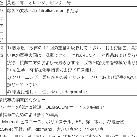
色
黄色、青、オレンジ、ピンク、等。
パ
顧客の要求への 48rolls/carton または
ッ
ケ
ー
ジ
特
1) 吸水度（液体の 17 回の重量を吸収して下さい）および除去、
徴
い色の軍事大国は、洗濯できる、きれいになること容易および柔ら
洗浄、抗菌性耐久および長続きがする、反復的な使用を機械で造り
2) 衛生学、有害な化学物質およびドロス無し。
3) クリーニング、柔らかさの後でリント・フリーおよび記事のな
損なって下さい。
4) 環境に優しく、使いやすい degradable。
清拭布の物質的なショー
バイヤーの設計は歓迎、OEM&ODM サービスの供給です
清拭布のためのより多くの写真
1.Material: ビスコース、ポリエステル、ES、綿、木および混合物
2.Style: 平野、網、diomand、大きい点および小さい点
3. 色: 、白い、黒い青い、Undee はあなたの要求で色、白緑の、白