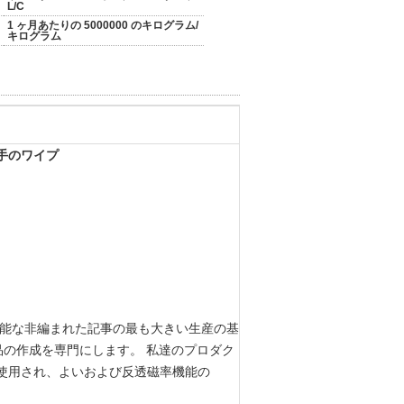
L/C
1 ヶ月あたりの 5000000 のキログラム/
キログラム
手のワイプ
捨て可能な非編まれた記事の最も大きい生産の基
医薬品の作成を専門にします。 私達のプロダク
使用され、よいおよび反透磁率機能の