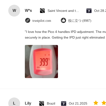
W
W*s
Saint Vincent and the Grenadines
Oct 28.
trustpilot.com
役に立つ (8987)
"I love how the Pico 4 handles IPD adjustment. The man
securely in place. Getting the IPD just right eliminate
L
Lily
Brazil
Oct 21.2025