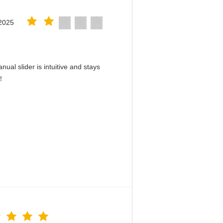
2025
ual slider is intuitive and stays
d！