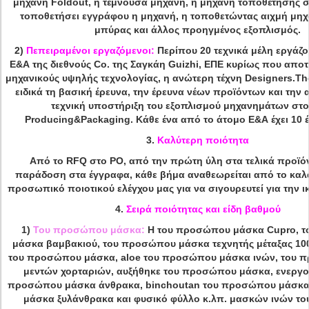
μηχανή Foldout, η τέμνουσα μηχανή, η μηχανή τοποθέτησης 
τοποθετήσει εγγράφου η μηχανή, η τοποθετώντας αιχμή μηχ
μπύρας και άλλος προηγμένος εξοπλισμός.
2)
Πεπειραμένοι εργαζόμενοι:
Περίπου 20 τεχνικά μέλη εργάζο
Ε&Α της διεθνούς Co. της Σαγκάη Guizhi, ΕΠΕ κυρίως που αποτ
μηχανικούς υψηλής τεχνολογίας, η ανώτερη τέχνη Designers.T
ειδικά τη βασική έρευνα, την έρευνα νέων προϊόντων και την 
τεχνική υποστήριξη του εξοπλισμού μηχανημάτων στο
Producing&Packaging. Κάθε ένα από το άτομο Ε&Α έχει 10 έ
3.
Καλύτερη ποιότητα
Από το RFQ στο PO, από την πρώτη ύλη στα τελικά προϊόν
παράδοση στα έγγραφα, κάθε βήμα αναθεωρείται από το καλ
προσωπικό ποιοτικού ελέγχου μας για να σιγουρευτεί για την 
4.
Σειρά ποιότητας και είδη βαθμού
1)
Του προσώπου μάσκα:
Η του προσώπου μάσκα Cupro, 
μάσκα βαμβακιού, του προσώπου μάσκα τεχνητής μέταξας 10
του προσώπου μάσκα, aloe του προσώπου μάσκα ινών, του
μεντών χορταριών, αυξήθηκε του προσώπου μάσκα, ενεργο
προσώπου μάσκα άνθρακα, binchoutan του προσώπου μάσκα
μάσκα ξυλάνθρακα και φυσικό φύλλο κ.λπ. μασκών ινών τ