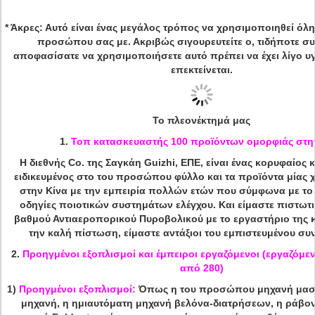
* Άκρες: Αυτό είναι ένας μεγάλος τρόπος να χρησιμοποιηθεί όλ
προσώπου σας με. Ακριβώς σιγουρευτείτε ο, τιδήποτε σ
αποφασίσατε να χρησιμοποιήσετε αυτό πρέπει να έχει λίγο υ
επεκτείνεται.
Το πλεονέκτημά μας
1.
Τοπ κατασκευαστής 100 προϊόντων ομορφιάς στη
Η διεθνής Co. της Σαγκάη Guizhi, ΕΠΕ, είναι ένας κορυφαίος
ειδικευμένος στο του προσώπου φύλλο και τα προϊόντα μίας
στην Κίνα με την εμπειρία πολλών ετών που σύμφωνα με το 
οδηγίες ποιοτικών συστημάτων ελέγχου. Και είμαστε πιστωτ
βαθμού Αντιαεροπορικού Πυροβολικού με το εργαστήριο της κ
την καλή πίστωση, είμαστε αντάξιοι του εμπιστευμένου συ
2.
Προηγμένοι εξοπλισμοί και έμπειροι εργαζόμενοι (εργαζόμε
από 280)
1)
Προηγμένοι εξοπλισμοί:
Όπως η του προσώπου μηχανή μασκ
μηχανή, η ημιαυτόματη μηχανή βελόνα-διατρήσεων, η ράβον