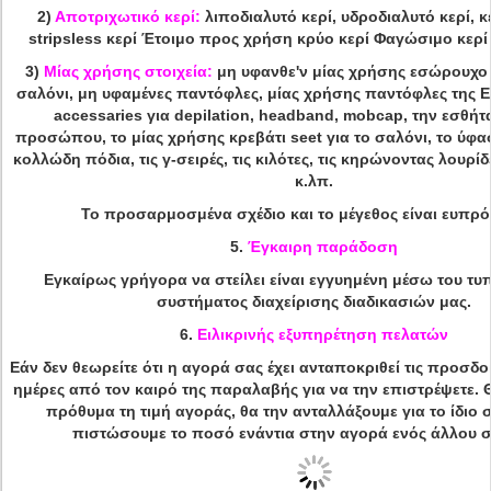
2)
Αποτριχωτικό κερί:
λιποδιαλυτό κερί, υδροδιαλυτό κερί, κ
stripsless κερί Έτοιμο προς χρήση κρύο κερί Φαγώσιμο κερί 
3)
Μίας χρήσης στοιχεία:
μη υφανθε'ν μίας χρήσης εσώρουχο γ
σαλόνι, μη υφαμένες παντόφλες, μίας χρήσης παντόφλες της E
accessaries για depilation, headband, mobcap, την εσθήτ
προσώπου, το μίας χρήσης κρεβάτι seet για το σαλόνι, το ύφ
κολλώδη πόδια, τις γ-σειρές, τις κιλότες, τις κηρώνοντας λουρίδε
κ.λπ.
Το προσαρμοσμένα σχέδιο και το μέγεθος είναι ευπρό
5.
Έγκαιρη παράδοση
Εγκαίρως γρήγορα να στείλει είναι εγγυημένη μέσω του τ
συστήματος διαχείρισης διαδικασιών μας.
6.
Ειλικρινής εξυπηρέτηση πελατών
Εάν δεν θεωρείτε ότι η αγορά σας έχει ανταποκριθεί τις προσδοκ
ημέρες από τον καιρό της παραλαβής για να την επιστρέψετε.
πρόθυμα τη τιμή αγοράς, θα την ανταλλάξουμε για το ίδιο σ
πιστώσουμε το ποσό ενάντια στην αγορά ενός άλλου στ