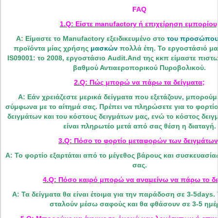
FAQ
1.Q: Είστε manufactory ή επιχείρηση εμπορίου
Α: Είμαστε το Manufactory εξειδικευμένο στο
του προσώπου
προϊόντα μίας χρήσης
μασκών
πολλά έτη. Το εργοστάσιό μα
IS09001: το 2008, εργοστάσιο Audit.And της κκπ είμαστε πιστ
βαθμού Αντιαεροπορικού Πυροβολικού.
2.Q: Πώς μπορώ να πάρω τα δείγματα;
Α: Εάν χρειάζεστε μερικά δείγματα που εξετάζουν, μπορούμ
σύμφωνα με το αίτημά σας. Πρέπει να πληρώσετε για το φορτ
δειγμάτων και του κόστους δειγμάτων μας, ενώ το κόστος δει
είναι πληρωτέο μετά από σας θέση η διαταγή.
3.Q: Πόσο το φορτίο μεταφορών των δειγμάτων
Α: Το φορτίο εξαρτάται από το μέγεθος βάρους και συσκευασίας
σας.
4.Q: Πόσο καιρό μπορώ να αναμείνω να πάρω το δε
Α: Τα δείγματα θα είναι έτοιμα για την παράδοση σε 3-5days.
σταλούν μέσω σαφούς και θα φθάσουν σε 3-5 ημέ