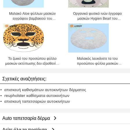
Μαλακό Aloe φύλλων μασκών
Οργανικό φυσικό ινών έγγραφο
εγγράφου βαμβακιού του
μασκών Hygien Bearl του
προσώπου μη υφανθε'ν ύφασμα
προσώπου για την ομορφιά DIY
Spunlace ινών
Το ζωικό του προσώπου φύλλο
Μαλακός λευκάνετε τα του
μασκών εκτύπωσης δεν εξασθενίζει
προσώπου φύλλα μασκών
ποτέ/η ομορφιά μασκών εγγράφου
εγγράφου υγρασίας/την του
προσώπου μάσκα υφασμάτων
Σχετικές αναζητήσεις:
επισκευή καθισμάτων αυτοκινήτων δέρματος
reupholster καθίσματα αυτοκινήτων
επισκευή ταπετσαριών αυτοκινήτων
Auto ταπετσαρία δέρμα
Δείτε όλα τα προϊόντα