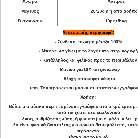
Χρώμα
Άσπρος
Μέγεθος
20*23cm ή οποιαδήπο
Συσκευασία
10pcs/bag
Λεπτομερής περιγραφή:
- Σύνθεση: τεχνητή μέταξα 100%
- Μπορεί να γίνει με το λογότυπο στην κορυφή
- Κατάλληλος και φιλικός προς το περιβάλλον
- Ιδανικό για DIY και giveaway
- Έξοχη αποροφητικότητα.
tem: Του προσώπου μάσκα συμπιέσεων εγγράφου
Χρήση:
Βάλτε μια μάσκα συμπιεσμένου εγγράφου στο μικρό εμπορε
κατόπιν χύστε στο καλλυντικό
λύση, ρυθμίζοντας λύση, ή φρούτα jucie, γάλα, κ.λπ., 
θα είναι φυσικά διασταλτός για αρκετά δευτερόλεπτα, κατόπ
πρόσωπο
μάσκα για το κοινό.