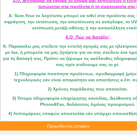
5.Q: Μπορούμε να έχουμε το όνομά μας λογότυπων ή επιχ
τυπώνεται στα προϊόντα ή τη συσκευασία σας;
Α: Sure.Your το λογότυπο μπορεί να τεθεί στα προϊόντα σας
σφράγιση, την εκτύπωση, την αποτύπωση σε ανάγλυφο, το UV
εκτύπωση μετάξι-οθόνης ή την αυτοκόλλητη ετικέτ
6.Q: Πώς να διατάξει;
Α: Παρακαλώ μας στείλετε την εντολή αγοράς σας με ηλεκτρονι
με fax, ή μπορείτε να μας ζητήσετε για να σας στείλετε ένα τι
για τη διαταγή σας. Πρέπει να ξέρουμε τις ακόλουθες πληροφορί
σας πρίν στέλνουμε σας το pi.
1) Πληροφορία-ποσότητα προϊόντων, προδιαγραφή (μέγεθ
τεχνολογικός εάν είναι απαραίτητο και απαιτήσεις κ.λπ. 
2) Χρόνος παράδοσης που απαιτείται.
3) Όνομα πληροφορία-επιχείρησης ναυτιλίας, διεύθυνση ο
Phone&Fax, θαλάσσιος λιμένας προορισμού.
4) Λεπτομέρειες επαφών αποστολέα εάν υπάρχει οποιοσδήπο
Προμηθευτής επαφών