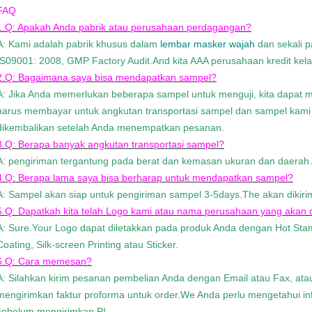
FAQ
1.Q: Apakah Anda pabrik atau perusahaan perdagangan?
A: Kami adalah pabrik khusus dalam
lembar masker wajah
dan sekali p
IS09001: 2008, GMP Factory Audit.And kita AAA perusahaan kredit kela
2.Q: Bagaimana saya bisa mendapatkan sampel?
A: Jika Anda memerlukan beberapa sampel untuk menguji, kita dapat
harus membayar untuk angkutan transportasi sampel dan sampel kami
dikembalikan setelah Anda menempatkan pesanan.
3.Q: Berapa banyak angkutan transportasi sampel?
A: pengiriman tergantung pada berat dan kemasan ukuran dan daerah
4.Q: Berapa lama saya bisa berharap untuk mendapatkan sampel?
A: Sampel akan siap untuk pengiriman sampel 3-5days.The akan dikirim
5.Q: Dapatkah kita telah Logo kami atau nama perusahaan yang akan 
A: Sure.Your Logo dapat diletakkan pada produk Anda dengan Hot Sta
Coating, Silk-screen Printing atau Sticker.
6.Q: Cara memesan?
A: Silahkan kirim pesanan pembelian Anda dengan Email atau Fax, at
mengirimkan faktur proforma untuk order.We Anda perlu mengetahui in
sebelum mengirimkan PI.