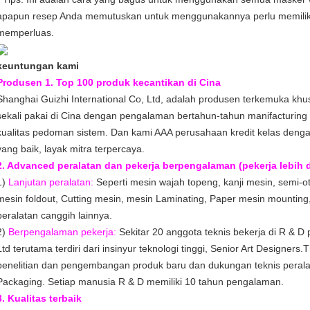
apapun resep Anda memutuskan untuk menggunakannya perlu memiliki 
memperluas.
keuntungan kami
Produsen 1. Top 100 produk kecantikan di Cina
Shanghai Guizhi International Co, Ltd, adalah produsen terkemuka k
sekali pakai di Cina dengan pengalaman bertahun-tahun manifacturing
kualitas pedoman sistem.
Dan kami AAA perusahaan kredit kelas dengan
yang baik, layak mitra terpercaya.
2. Advanced peralatan dan pekerja berpengalaman (pekerja lebih d
1)
Lanjutan peralatan:
Seperti mesin wajah topeng, kanji mesin, semi-ot
mesin foldout, Cutting mesin, mesin Laminating, Paper mesin mounting
peralatan canggih lainnya.
2)
Berpengalaman pekerja:
Sekitar 20 anggota teknis bekerja di R & D 
Ltd terutama terdiri dari insinyur teknologi tinggi, Senior Art Designers
penelitian dan pengembangan produk baru dan dukungan teknis peral
Packaging.
Setiap manusia R & D memiliki 10 tahun pengalaman.
3. Kualitas terbaik