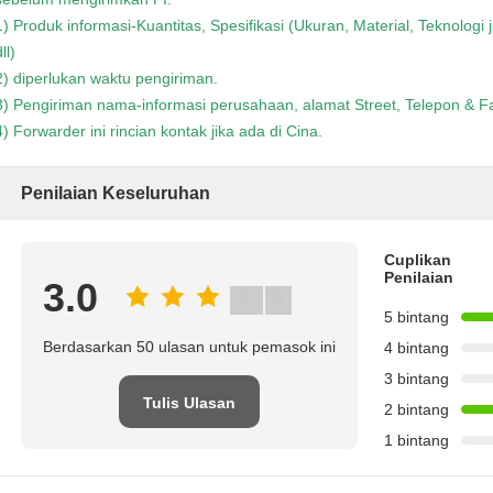
1) Produk informasi-Kuantitas, Spesifikasi (Ukuran, Material, Teknologi
ll)
2) diperlukan waktu pengiriman.
3) Pengiriman nama-informasi perusahaan, alamat Street, Telepon & Fa
4) Forwarder ini rincian kontak jika ada di Cina.
Penilaian Keseluruhan
Cuplikan
Penilaian
3.0
5 bintang
Berdasarkan 50 ulasan untuk pemasok ini
4 bintang
3 bintang
Tulis Ulasan
2 bintang
1 bintang