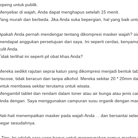
topeng untuk publik.
Menyebar di wajah, Anda dapat menghapus setelah 15 menit.
Yang murah dan berbeda.
Jika Anda suka bepergian, hal yang baik un
Apakah Anda pernah mendengar tentang dikompresi masker wajah?
si
mendapat anggukan persetujuan dari saya.
Ini seperti cerdas, kenya
kulit Anda.
Tidak terlihat ini seperti pil obat khas Anda?
Mereka sedikit rajutan seprai katun yang dikompresi menjadi bentuk tab
viscose, tidak beracun dan tanpa alkohol.
Mereka sekitar 20 * 20mm da
untuk membawa sekitar terutama untuk wisata.
Mengambil tablet dan rendam dalam toner atau air bunga atau jenis ca
Anda dengan.
Saya menggunakan campuran susu organik dengan mad
Hati-hati menempatkan masker pada wajah Anda ... dan bersantai sela
segar sesudahnya.
* Tips: Ini adalah cara yang bagus untuk menggunakan semua masker 