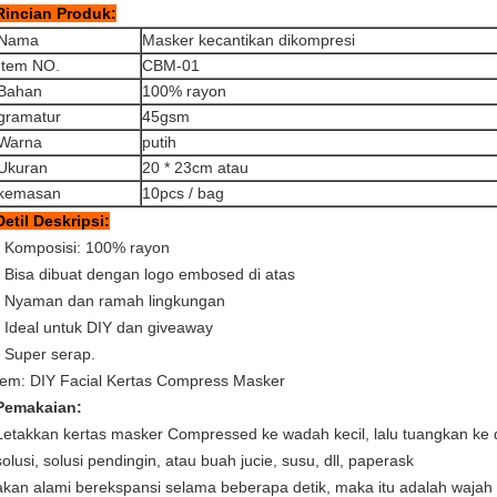
Rincian Produk:
Nama
Masker kecantikan dikompresi
Item NO.
CBM-01
Bahan
100% rayon
gramatur
45gsm
Warna
putih
Ukuran
20 * 23cm atau
kemasan
10pcs / bag
Detil Deskripsi:
- Komposisi: 100% rayon
- Bisa dibuat dengan logo embosed di atas
- Nyaman dan ramah lingkungan
- Ideal untuk DIY dan giveaway
- Super serap.
tem: DIY Facial Kertas Compress Masker
Pemakaian:
Letakkan kertas masker Compressed ke wadah kecil, lalu tuangkan ke
solusi, solusi pendingin, atau buah jucie, susu, dll, paperask
akan alami berekspansi selama beberapa detik, maka itu adalah wajah