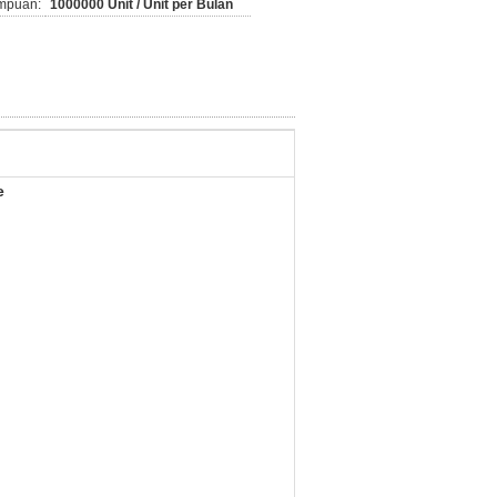
mpuan:
1000000 Unit / Unit per Bulan
e