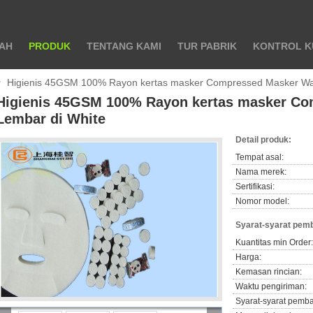
AH
PRODUK
TENTANG KAMI
TUR PABRIK
KONTROL K
Higienis 45GSM 100% Rayon kertas masker Compressed Masker Wa
Higienis 45GSM 100% Rayon kertas masker Co
Lembar di White
Detail produk:
Tempat asal:
Nama merek:
Sertifikasi:
Nomor model:
Syarat-syarat pem
Kuantitas min Order:
Harga:
Kemasan rincian:
Waktu pengiriman:
Syarat-syarat pemb