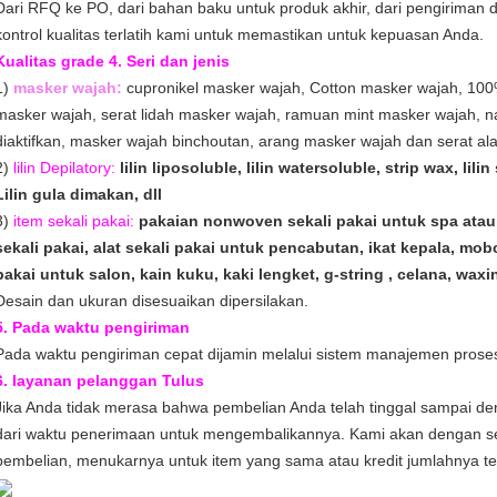
Dari RFQ ke PO, dari bahan baku untuk produk akhir, dari pengiriman d
kontrol kualitas terlatih kami untuk memastikan untuk kepuasan Anda.
Kualitas grade 4. Seri dan jenis
1)
masker wajah:
cupronikel masker wajah, Cotton masker wajah, 100
masker wajah, serat lidah masker wajah, ramuan mint masker wajah, 
diaktifkan, masker wajah binchoutan, arang masker wajah dan serat al
2)
lilin Depilatory:
lilin liposoluble, lilin watersoluble, strip wax, lilin
Lilin gula dimakan, dll
3)
item sekali pakai:
pakaian nonwoven sekali pakai untuk spa atau
sekali pakai, alat sekali pakai untuk pencabutan, ikat kepala, mob
pakai untuk salon, kain kuku, kaki lengket, g-string , celana, waxi
Desain dan ukuran disesuaikan dipersilakan.
5. Pada waktu pengiriman
Pada waktu pengiriman cepat dijamin melalui sistem manajemen proses
6. layanan pelanggan Tulus
Jika Anda tidak merasa bahwa pembelian Anda telah tinggal sampai de
dari waktu penerimaan untuk mengembalikannya.
Kami akan dengan s
pembelian, menukarnya untuk item yang sama atau kredit jumlahnya te