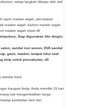
okumen, setiap langkah ditinjau oleh staf
% rayon masker wajah, percetakan
naik masker wajah, karbon masker wajah
ami masker wajah sheet dll
 stripsless;
Siap digunakan lilin dingin;
 salon, sandal non woven, EVA sandal
cap, gaun, masker, tempat tidur seet
ng strip untuk pencabutan, dll
 standar kami.
ngan harapan Anda, Anda memiliki 15 hari
enang hati mengembalikan harga
rhadap pembelian item lain.