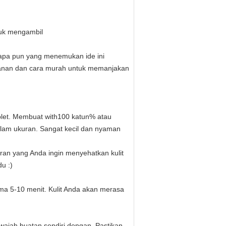
tuk mengambil
apa pun yang menemukan ide ini
manan dan cara murah untuk memanjakan
let.
Membuat with100 katun% atau
lam ukuran.
Sangat kecil dan nyaman
iran yang Anda ingin menyehatkan kulit
u :)
ma 5-10 menit.
Kulit Anda akan merasa
wajah buatan sendiri dengan.
Pastikan