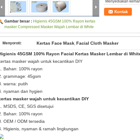
Menyediakan kema
Kontak
Gambar besar :
Higienis 45GSM 100% Rayon kertas
masker Compressed Masker Wajah Lembar di White
Kertas Face Mask
Facial Cloth Masker
Menyoroti:
,
Higienis 45GSM 100% Rayon Facial Kertas Masker Lembar di Whit
kertas masker wajah untuk kecantikan DIY
1. Bahan: 100% rayon
2. grammage: 45gsm
3. warna: putih
4. nyaman dan hygien
kertas masker wajah untuk kecantikan DIY
1. MSDS, CE, SGS disetujui
2. Bahan: 100% rayon
3. OEM / ODM tersedia
4. Higienis, nyaman & ramah lingkungan