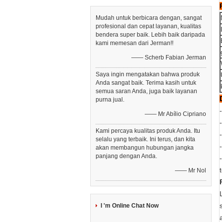
Mudah untuk berbicara dengan, sangat
profesional dan cepat layanan, kualitas
bendera super baik. Lebih baik daripada
kami memesan dari Jerman!!
—— Scherb Fabian Jerman
Saya ingin mengatakan bahwa produk
Anda sangat baik. Terima kasih untuk
semua saran Anda, juga baik layanan
purna jual.
—— Mr Abílio Cipriano
Kami percaya kualitas produk Anda. Itu
selalu yang terbaik. Ini terus, dan kita
akan membangun hubungan jangka
panjang dengan Anda.
—— Mr Nol
I 'm Online Chat Now