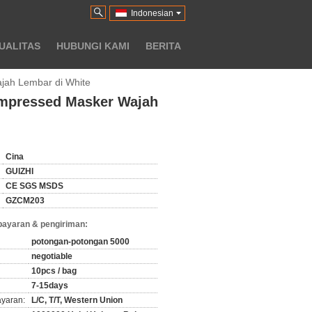
Indonesian
UALITAS
HUBUNGI KAMI
BERITA
jah Lembar di White
mpressed Masker Wajah
Cina
GUIZHI
CE SGS MSDS
GZCM203
bayaran & pengiriman:
potongan-potongan 5000
negotiable
10pcs / bag
7-15days
ayaran:
L/C, T/T, Western Union