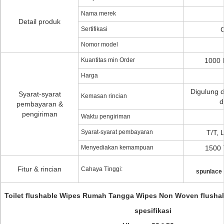
Nama merek
Detail produk
Sertifikasi
Nomor model
Kuantitas min Order
1000 
Harga
Digulung d
Syarat-syarat
Kemasan rincian
d
pembayaran &
pengiriman
Waktu pengiriman
Syarat-syarat pembayaran
T/T, 
Menyediakan kemampuan
1500 
Fitur & rincian
Cahaya Tinggi:
spunlace
Toilet flushable Wipes Rumah Tangga Wipes Non Woven flusha
spesifikasi