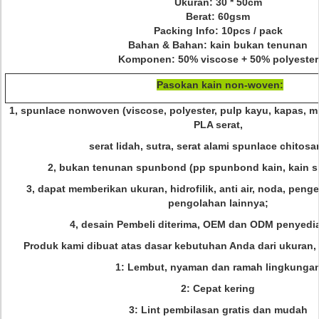
Ukuran: 30 * 50cm
Berat: 60gsm
Packing Info: 10pcs / pack
Bahan & Bahan: kain bukan tenunan
Komponen: 50% viscose + 50% polyester
Pasokan kain non-woven:
1, spunlace nonwoven (viscose, polyester, pulp kayu, kapas, mi
PLA serat,
serat lidah, sutra, serat alami spunlace chitosan
2, bukan tenunan spunbond (pp spunbond kain, kain s
3, dapat memberikan ukuran, hidrofilik, anti air, noda, peng
pengolahan lainnya;
4, desain Pembeli diterima, OEM dan ODM penyedi
Produk kami dibuat atas dasar kebutuhan Anda dari ukuran,
1: Lembut, nyaman dan ramah lingkunga
2: Cepat kering
3: Lint pembilasan gratis dan mudah