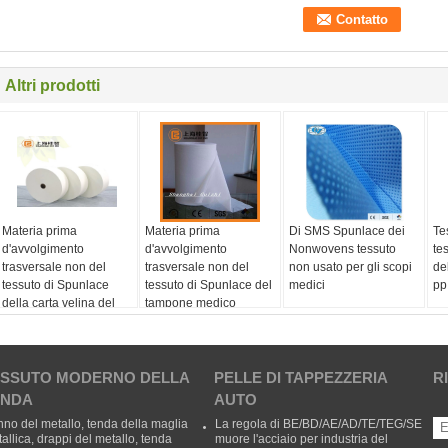
Altri prodotti
Materia prima
Materia prima
Di SMS Spunlace dei
Te
d'avvolgimento
d'avvolgimento
Nonwovens tessuto
te
trasversale non del
trasversale non del
non usato per gli scopi
del
tessuto di Spunlace
tessuto di Spunlace del
medici
pp
della carta velina del
tampone medico
tampone bagnato
dell'alcool
medico dell'alcool
ESSUTO MODERNO DELLA
PELLE DI TAPPEZZERIA
R
ENDA
AUTO
no del metallo, tenda della maglia
La regola di BE/BD/AE/AD/TE/TEG/SE
allica, drappi del metallo, tenda
muore l'acciaio per industria del