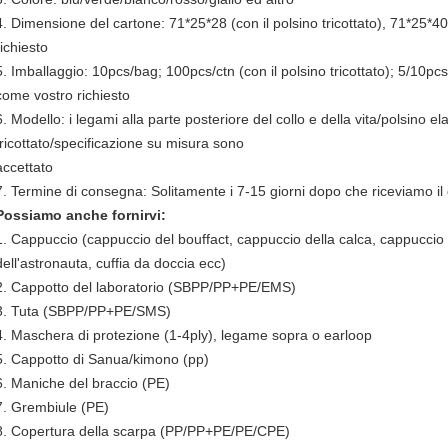
4. Dimensione del cartone: 71*25*28 (con il polsino tricottato), 71*25*40
richiesto
5. Imballaggio: 10pcs/bag; 100pcs/ctn (con il polsino tricottato); 5/10pcs
come vostro richiesto
6. Modello: i legami alla parte posteriore del collo e della vita/polsino el
tricottato/specificazione su misura sono
accettato
7. Termine di consegna: Solitamente i 7-15 giorni dopo che riceviamo il
Possiamo anche fornirvi:
1. Cappuccio (cappuccio del bouffact, cappuccio della calca, cappuccio 
dell'astronauta, cuffia da doccia ecc)
2. Cappotto del laboratorio (SBPP/PP+PE/EMS)
3. Tuta (SBPP/PP+PE/SMS)
4. Maschera di protezione (1-4ply), legame sopra o earloop
5. Cappotto di Sanua/kimono (pp)
6. Maniche del braccio (PE)
7. Grembiule (PE)
8. Copertura della scarpa (PP/PP+PE/PE/CPE)