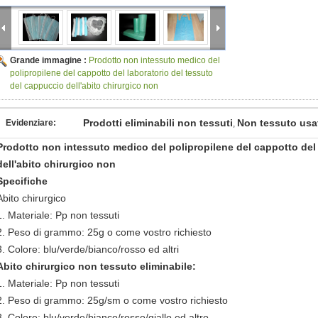
Grande immagine :
Prodotto non intessuto medico del
polipropilene del cappotto del laboratorio del tessuto
del cappuccio dell'abito chirurgico non
Prodotti eliminabili non tessuti
Non tessuto usat
Evidenziare:
,
Prodotto non intessuto medico del polipropilene del cappotto del
dell'abito chirurgico non
Specifiche
Abito chirurgico
1. Materiale: Pp non tessuti
2. Peso di grammo: 25g o come vostro richiesto
3. Colore: blu/verde/bianco/rosso ed altri
Abito chirurgico non tessuto eliminabile:
1. Materiale: Pp non tessuti
2. Peso di grammo: 25g/sm o come vostro richiesto
3. Colore: blu/verde/bianco/rosso/giallo ed altro