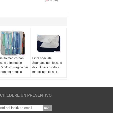
(
0
/ 3000)
ssuto medico non
Fibra speciale
ssuto eliminabile
Spunlace non tessuto
l'abito chirurgico dei
di PLA per i prodotti
 non per medico
medici non tessuti
ICHIEDERE UN PREVENTIVO
Invii