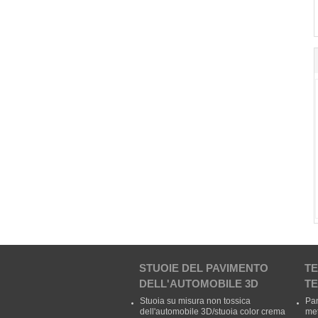
STUOIE DEL PAVIMENTO
T
DELL'AUTOMOBILE 3D
T
Stuoia su misura non tossica
Pan
dell'automobile 3D/stuoia color crema
met