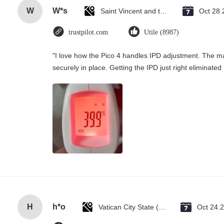
W
W*s
Saint Vincent and the Grenadines
Oct 28.
trustpilot.com
Utile (8987)
"I love how the Pico 4 handles IPD adjustment. The man
securely in place. Getting the IPD just right eliminate
H
h*o
Vatican City State (Holy See)
Oct 24.