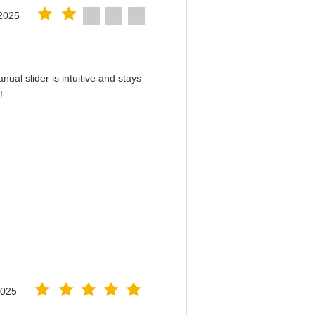
2025
ual slider is intuitive and stays
d！
2025