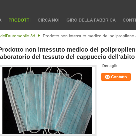
A
PRODOTTI
CIRCA NOI
GIRO DELLA FABBRICA
CONTR
 dell'automobile 3d
Prodotto non intessuto medico del polipropilene d
Prodotto non intessuto medico del polipropilen
laboratorio del tessuto del cappuccio dell'abit
Dettagli:
Contatto