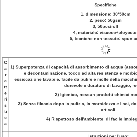
Specifiche
1, dimensione: 30*50cm
2, peso: 50gsm
3, 50pcs/roll
4, materiale: viscose+ployeste
5, tecniche non tessute: spunla
C
1)
Superpotenza di capacità di assorbimento di acqua (assorb
a
e decontaminazione, tocco ad alta resistenza e morbi
r
essiccazione lavabile, facile da pulire e molle della macchin
a
durevole e duraturo di lavaggio, red
tt
e
2)
Igienico, nessun prodotti chimici noc
ri
3)
Senza filaccia dopo la pulizia, la morbidezza e lisci, d
s
articoli.
ti
c
4)
Rispettoso dell'ambiente, di facile impie
a
Istruzioni per l'uso: