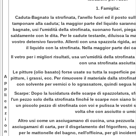
1.
Famiglia:
Caduta-Bagnato la strofinata, l'anello fuori ed il posto su
tamponare alla caduta; la maggior parte del liquido saranno 
bagnate, usi l'umidità della strofinata, suonano fuori, pie
saldamente con le dita. Per le cadute testarde, diluisca la 
vostro detersivo favorito. Allenti con una spazzola rigida, a
il liquido con la strofinata. Nella maggior parte dei c
Il vetro per i migliori risultati, usa un'umidità della strofinata
con una strofinata asciutta
Le pitture (olio basato) forse usate su tutta la superficie p
A
pitture, i grassi, ecc. Per rimuovere il materiale dalla strofi
p
con solvente per vernici o lo sgrassatore, quindi segua le
p
Scarpe: Dopo la lucidatura delle scarpe di spazzolatura, sf
li
l'un pezzo solo della strofinata finché le scarpe non siano br
c
un piccolo pezzo di strofinata con voi e pulisca le vostri
a
volta che con asciutto o umi
z
i
Altro usi come un asciugamano di cucina, una pezzuola pe
o
asciugamani di carta, per il disgelamento del frigorifero, su
n
per le mattonelle del bagno, nell'officina, per gli inciden