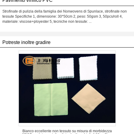
Pavimento vinilico PVC
Strofinate di pulizia della famiglia dei Nonwovens di Spunlace, strofinate non
tessute Specifiche 1, dimensione: 30*50cm 2, peso: 50gsm 3, 50pcs/roll 4,
materiale: viscose+ployester 5, tecniche non tessute: ...
Potreste inoltre gradire
Bianco eccellente non tessuto su misura di morbidezza