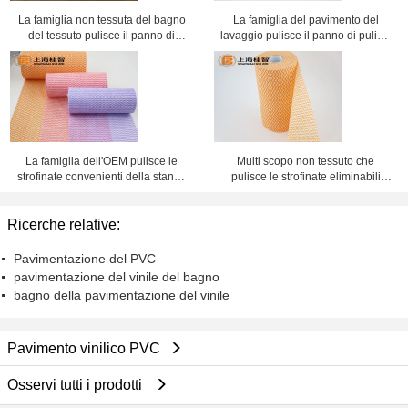
La famiglia non tessuta del bagno
La famiglia del pavimento del
del tessuto pulisce il panno di
lavaggio pulisce il panno di pulizia
pulizia della lente
non tessuto con la scatola di
finestra
La famiglia dell'OEM pulisce le
Multi scopo non tessuto che
strofinate convenienti della stanza
pulisce le strofinate eliminabili
pulita della scarpa di pulizia
della mano delle strofinate
bagnate
Ricerche relative:
Pavimentazione del PVC
pavimentazione del vinile del bagno
bagno della pavimentazione del vinile
Pavimento vinilico PVC
Osservi tutti i prodotti