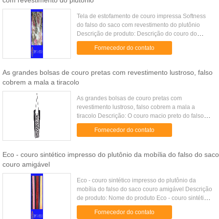
com revestimento do plutônio
Tela de estofamento de couro impressa Softness
do falso do saco com revestimento do plutônio
Descrição de produto: Descrição do couro do
plutônio Material Plutônio Técnica Feito malha,
Fornecedor do contato
tecido, não tecido ...
As grandes bolsas de couro pretas com revestimento lustroso, falso
cobrem a mala a tiracolo
As grandes bolsas de couro pretas com
revestimento lustroso, falso cobrem a mala a
tiracolo Descrição: O couro macio preto do falso
com revestimento lustroso, o pitão ou o croco
Fornecedor do contato
gravam gravado no painel médio ...
Eco - couro sintético impresso do plutônio da mobília do falso do saco
couro amigável
Eco - couro sintético impresso do plutônio da
mobília do falso do saco couro amigável Descrição
de produto: Nome do produto Eco - couro sintético
impresso do plutônio da mobília do falso do saco
Fornecedor do contato
couro amigável ...