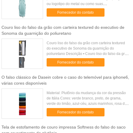
ou logotipo do metal ou como suas
exigênciasTamanho: 43 (w)*27 (h)*12 (d) cmFAQ
Fornecedor do contato
1. Q: São você uma fábrica ou a empresa ...
Couro liso do falso da grão com carteira textured do executivo de
Sonoma da guarnição do poliuretano
Couro liso do falso da grão com carteira textured
do executivo de Sonoma da guarnição do
poliuretano Descrição • Couro liso do falso da grão
com guarnição textured do poliuretano •
Fornecedor do contato
Fechamentos duplos da pressão ...
O falso clássico de Dasein cobre o caso do telemóvel para iphone6,
várias cores disponíveis
Material: Plutônio da mudança da cor da pressão
de Itália Cores: verde branco, preto, de grama,
verde do limão, azul-céu, azuis marinhos, rosa de
bebê, marrom, rosa quente, vermelho, amarelo e
Fornecedor do contato
cor 11 dispon...
Tela de estofamento de couro impressa Softness do falso do saco