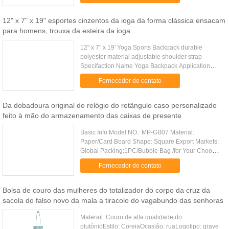
12" x 7" x 19" esportes cinzentos da ioga da forma clássica ensacam
para homens, trouxa da esteira da ioga
12" x 7" x 19' Yoga Sports Backpack durable
polyester material adjustable shoulder strap
Specifaction Name Yoga Backpack Application
Yoga, Pilate and Exercise Mat Color Can be
Fornecedor do contato
customized Feature Full zip ...
Da dobadoura original do relógio do retângulo caso personalizado
feito à mão do armazenamento das caixas de presente
Basic Info Model NO.: MP-GB07 Material:
Paper/Card Board Shape: Square Export Markets:
Global Packing:1PC/Bubble Bag /for Your Choose
Standard:16.5CM*16.5.5CM*5.6CM Product
Fornecedor do contato
Description 1. Material: Faux leather...
Bolsa de couro das mulheres do totalizador do corpo da cruz da
sacola do falso novo da mala a tiracolo do vagabundo das senhoras
Materail: Couro de alta qualidade do
plutônioEstilo: CoreiaOcasião: ruaLogotipo: grave