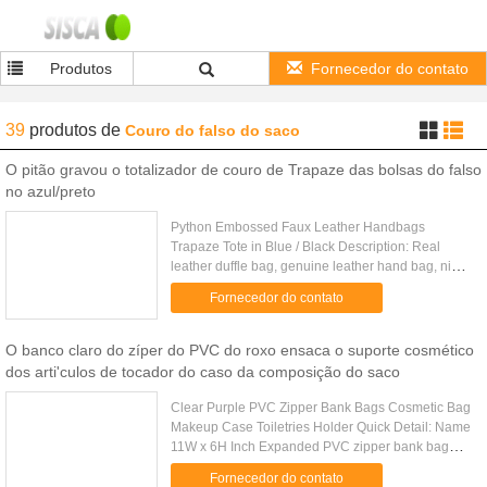
Produtos
Fornecedor do contato
39
produtos
de
Couro do falso do saco
O pitão gravou o totalizador de couro de Trapaze das bolsas do falso
no azul/preto
Python Embossed Faux Leather Handbags
Trapaze Tote in Blue / Black Description: Real
leather duffle bag, genuine leather hand bag, nice
lady bag, many colors for your choice with low
Fornecedor do contato
MOQ Specifications: Model ....
O banco claro do zíper do PVC do roxo ensaca o suporte cosmético
dos arti'culos de tocador do caso da composição do saco
Clear Purple PVC Zipper Bank Bags Cosmetic Bag
Makeup Case Toiletries Holder Quick Detail: Name
11W x 6H Inch Expanded PVC zipper bank bag
Application package money or deposite Color Blue
Fornecedor do contato
, other colors can ...