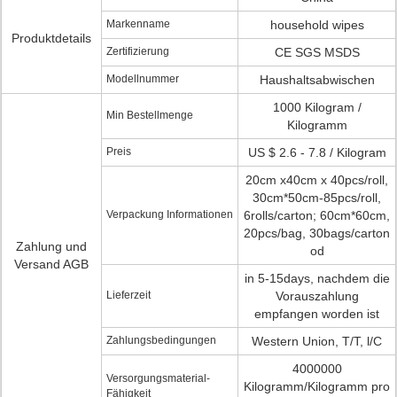
Markenname
household wipes
Produktdetails
Zertifizierung
CE SGS MSDS
Modellnummer
Haushaltsabwischen
1000 Kilogram /
Min Bestellmenge
Kilogramm
Preis
US $ 2.6 - 7.8 / Kilogram
20cm x40cm x 40pcs/roll,
30cm*50cm-85pcs/roll,
Verpackung Informationen
6rolls/carton; 60cm*60cm,
20pcs/bag, 30bags/carton
Zahlung und
od
Versand AGB
in 5-15days, nachdem die
Lieferzeit
Vorauszahlung
empfangen worden ist
Zahlungsbedingungen
Western Union, T/T, l/C
4000000
Versorgungsmaterial-
Kilogramm/Kilogramm pro
Fähigkeit