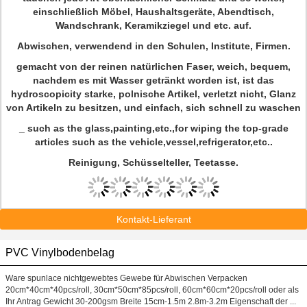
einschließlich Möbel, Haushaltsgeräte, Abendtisch,
Wandschrank, Keramikziegel und etc. auf.
Abwischen, verwendend in den Schulen, Institute, Firmen.
gemacht von der reinen natürlichen Faser, weich, bequem,
nachdem es mit Wasser getränkt worden ist, ist das
hydroscopicity starke, polnische Artikel, verletzt nicht, Glanz
von Artikeln zu besitzen, und einfach, sich schnell zu waschen
_ such as the glass,painting,etc.,for wiping the top-grade
articles such as the vehicle,vessel,refrigerator,etc..
Reinigung, Schüsselteller, Teetasse.
Kontakt-Lieferant
PVC Vinylbodenbelag
Ware spunlace nichtgewebtes Gewebe für Abwischen Verpacken
20cm*40cm*40pcs/roll, 30cm*50cm*85pcs/roll, 60cm*60cm*20pcs/roll oder als
Ihr Antrag Gewicht 30-200gsm Breite 15cm-1.5m 2.8m-3.2m Eigenschaft der ...