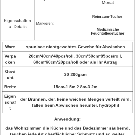
Monat
,
Reinraum-Tücher
Eigenschaften
Markieren:
u. Details
Medizinische
Feuchtpflegetücher
Ware
spunlace nichtgewebtes Gewebe für Abwischen
Verpa
20cm*40cm*40pcs/roll, 30cm*50cm*85pcs/roll,
cken
60cm*60cm*20pcs/roll oder als Ihr Antrag
Gewi
30-200gsm
cht
Breite
15cm-1.5m 2.8m-3.2m
Eigen
der Brunnen, der, keine weichen Mengen verteilt wird,
schaf
fallen beim Abwischen herunter, hydrophil
t
Anwendung:
das Wohnzimmer, die Küche und das Badezimmer säubernd,
tauchen jede Art oberflächlicher Schmutz und so weiter,