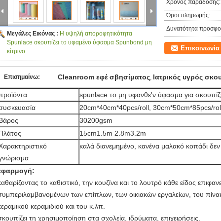
Χρόνος παράδοσης:
Όροι πληρωμής:
Δυνατότητα προσφο
Μεγάλες Εικόνας :
Η υψηλή αποροφητικότητα
Spunlace σκουπίζει το υφαμένο ύφασμα Spunbond μη
Επικοινωνία
κίτρινο
Cleanroom εφέ σβησίματος
Ιατρικός υγρός σκου
Επισημαίνω:
,
προϊόντα
spunlace το μη υφανθε'ν ύφασμα για σκουπίζ
συσκευασία
20cm*40cm*40pcs/roll, 30cm*50cm*85pcs/roll
Βάρος
30200gsm
Πλάτος
15cm1.5m 2.8m3.2m
Χαρακτηριστικό
καλά διανεμημένο, κανένα μαλακό κοπάδι δεν
γνώρισμα
εφαρμογή:
καθαρίζοντας το καθιστικό, την κουζίνα και το λουτρό κάθε είδος επιφανε
συμπεριλαμβανομένων των επίπλων, των οικιακών εργαλείων, του πίνα
κεραμικού κεραμιδιού και του κ.λπ.
σκουπίζει τη χρησιμοποίηση στα σχολεία, ιδρύματα, επιχειρήσεις.