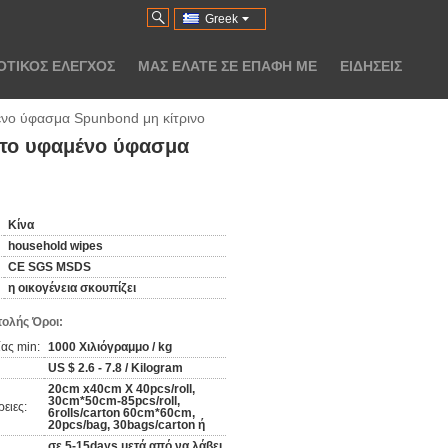
Greek
ΟΤΙΚΌΣ ΈΛΕΓΧΟΣ
ΜΑΣ ΕΛΆΤΕ ΣΕ ΕΠΑΦΉ ΜΕ
ΕΙΔΉΣΕΙΣ
ένο ύφασμα Spunbond μη κίτρινο
 το υφαμένο ύφασμα
Κίνα
household wipes
CE SGS MSDS
η οικογένεια σκουπίζει
ολής Όροι:
ας min:
1000 Χιλιόγραμμο / kg
US $ 2.6 - 7.8 / Kilogram
20cm x40cm Χ 40pcs/roll,
30cm*50cm-85pcs/roll,
ειες:
6rolls/carton 60cm*60cm,
20pcs/bag, 30bags/carton ή
σε 5-15days μετά από να λάβει