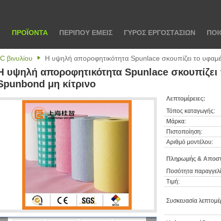
Ι
ΠΡΟΪΌΝΤΑ
ΠΕΡΊΠΟΥ ΕΜΕΊΣ
ΓΎΡΟΣ ΕΡΓΟΣΤΑΣΊΩΝ
ΠΟΙ
C βινυλίου
Η υψηλή αποροφητικότητα Spunlace σκουπίζει το υφαμ
Η υψηλή αποροφητικότητα Spunlace σκουπίζει
Spunbond μη κίτρινο
Λεπτομέρειες:
Τόπος καταγωγής:
Μάρκα:
Πιστοποίηση:
Αριθμό μοντέλου:
Πληρωμής & Αποστ
Ποσότητα παραγγελί
Τιμή:
Συσκευασία λεπτομέρ