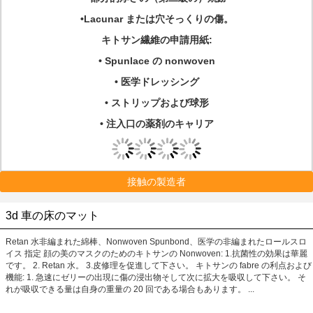
•Lacunar または穴そっくりの傷。
キトサン繊維の申請用紙:
• Spunlace の nonwoven
• 医学ドレッシング
• ストリップおよび球形
• 注入口の薬剤のキャリア
接触の製造者
3d 車の床のマット
Retan 水非編まれた綿棒、Nonwoven Spunbond、医学の非編まれたロールスロ
イス 指定 顔の美のマスクのためのキトサンの Nonwoven: 1.抗菌性の効果は華麗
です。 2. Retan 水。 3.皮修理を促進して下さい。 キトサンの fabre の利点および
機能: 1. 急速にゼリーの出現に傷の浸出物そして次に拡大を吸収して下さい。 そ
れが吸収できる量は自身の重量の 20 回である場合もあります。 ...