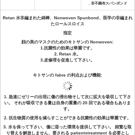
,
非不織布スパンボンド
Retan 水非編まれた綿棒、Nonwoven Spunbond、医学の非編まれ
たロールスロイス
指定
顔の美のマスクのためのキトサンの Nonwoven:
1.抗菌性の効果は華麗です。
2. Retan 水。
3.皮修理を促進して下さい。
キトサンの fabre の利点および機能:
1.
急速にゼリーの出現に傷の浸出物そして次に拡大を吸収して下さ
い。 それが吸収できる量は自身の重量の 20 回である場合もありま
す。
2.
抗生物質の使用を減らすことができる抗菌性の効果は華麗です。
3.
水を保って下さい、傷に湿った環境を提供して下さい。 頻繁な取
り替えを解放しません、要される patientstreatment を必要とし