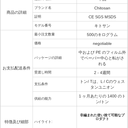
ブランド名
Chitosan
商品の詳細
証明
CE SGS MSDS
モデル番号
キトサン
最小注文数量
500のキログラム
価格
negotiable
中および PE のフィルム外
パッケージの詳細
でペーパー中心と転がさ
れる
お支払配送条件
受渡し時間
2 - 4週間
トン/ Tは、L / Cのウェス
支払条件
タンユニオン
1 ヶ月あたりの 1400 のト
供給の能力
ン/トン
非編まれた使い捨て可能なプ
ロダクト
特徴及び細部
ハイライト: