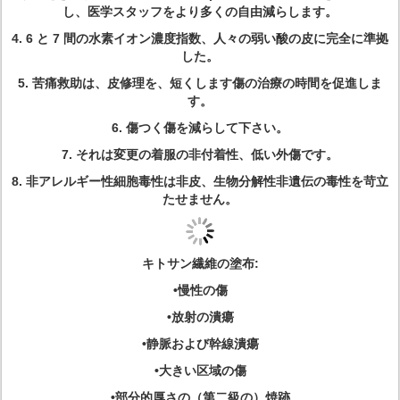
し、医学スタッフをより多くの自由減らします。
4.
6 と 7 間の水素イオン濃度指数、人々の弱い酸の皮に完全に準拠
した。
5.
苦痛救助は、皮修理を、短くします傷の治療の時間を促進しま
す。
6.
傷つく傷を減らして下さい。
7.
それは変更の着服の非付着性、低い外傷です。
8.
非アレルギー性細胞毒性は非皮、生物分解性非遺伝の毒性を苛立
たせません。
キトサン繊維の塗布:
•慢性の傷
•放射の潰瘍
•静脈および幹線潰瘍
•大きい区域の傷
•部分的厚さの（第二級の）焼跡