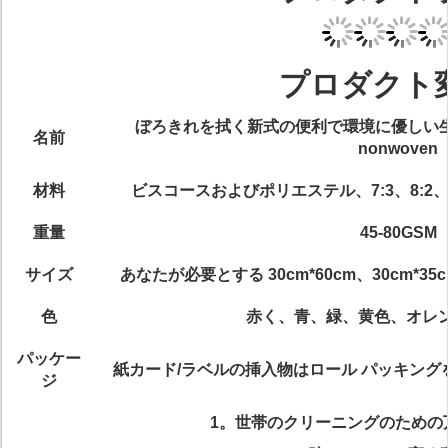
プロダクト
ぼろきれを拭く新式の便利で環境に優しい生殖不
名前
nonwoven
材料
ビスコースおよびポリエステル、7:3、8:2、5
重量
45-80GSM
サイズ
あなたが必要とする 30cm*60cm、30cm*35
色
赤く、青、緑、黄色、オレ
パッケー
紙カード/ラベルの挿入物はロール パッキングを
ジ
1。世帯のクリーニングのための