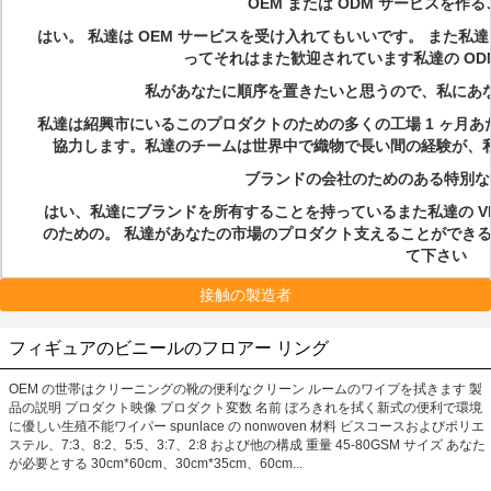
Q
OEM または ODM サービスを作
はい。 私達は OEM サービスを受け入れてもいいです。 また私
ってそれはまた歓迎されています私達の OD
Q
私があなたに順序を置きたいと思うので、私にあ
私達は紹興市にいるこのプロダクトのための多くの工場 1 ヶ月あたりの
協力します。私達のチームは世界中で織物で長い間の経験が、
Q
ブランドの会社のためのある特別な
はい、私達にブランドを所有することを持っているまた私達の V
のための。 私達があなたの市場のプロダクト支えることができ
て下さい
接触の製造者
フィギュアのビニールのフロアー リング
OEM の世帯はクリーニングの靴の便利なクリーン ルームのワイプを拭きます 製
品の説明 プロダクト映像 プロダクト変数 名前 ぼろきれを拭く新式の便利で環境
に優しい生殖不能ワイパー spunlace の nonwoven 材料 ビスコースおよびポリエ
ステル、7:3、8:2、5:5、3:7、2:8 および他の構成 重量 45-80GSM サイズ あなた
が必要とする 30cm*60cm、30cm*35cm、60cm...